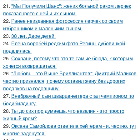
21.
"Мы Получили Шанс": жених больной раком лерчек
показал фото с ней и их сыном.
22.
Ранее неизданная фотосессия лерчек со своим
избранником и маленьким сыном.
23.
38 лет. Двое детей.
24.
Елена воробей редким фото Регины дубовицкой
поделилась.
25.
Сохрани, потому что это те самые блюда, к которым
хочется возвращаться.
26.
"Любовь - это Выше Бриллиантов": Дмитрий Маликов
честно признался, почему оставил жену без дорогих
подарков на годовщину.
27.
Внебрачный сын шварценеггера стал чемпионом по
бодибилдингу.
28.
Ты до сих пор думаешь, что вазелин - это просто
жирный крем?
29.
Оксана Самойлова ответила хейтерам - и, честно, тут
многие заденутся.