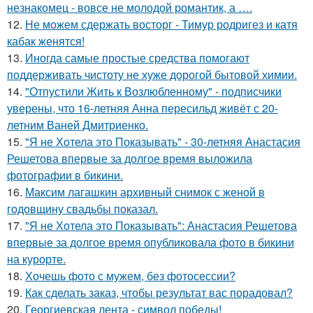
незнакомец - вовсе не молодой романтик, а ….
12.
Не можем сдержать восторг - Тимур родригез и катя
кабак женятся!
13.
Иногда самые простые средства помогают
поддерживать чистоту не хуже дорогой бытовой химии.
14.
"Отпустили Жить к Возлюбленному" - подписчики
уверены, что 16-летняя Анна пересильд живёт с 20-
летним Ваней Дмитриенко.
15.
"Я не Хотела это Показывать" - 30-летняя Анастасия
Решетова впервые за долгое время выложила
фотографии в бикини.
16.
Максим лагашкин архивный снимок с женой в
годовщину свадьбы показал.
17.
"Я не Хотела это Показывать": Анастасия Решетова
впервые за долгое время опубликовала фото в бикини
на курорте.
18.
Хочешь фото с мужем, без фотосессии?
19.
Как сделать заказ, чтобы результат вас порадовал?
20.
Георгиевская лента - символ победы!