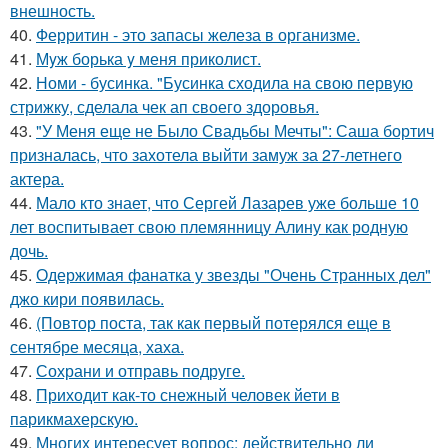
внешность.
40.
Ферритин - это запасы железа в организме.
41.
Мyж борька y меня приколист.
42.
Номи - бусинка. "Бусинка сходила на свою первую
стрижку, сделала чек ап своего здоровья.
43.
"У Меня еще не Было Свадьбы Мечты": Саша бортич
призналась, что захотела выйти замуж за 27-летнего
актера.
44.
Мало кто знает, что Сергей Лазарев уже больше 10
лет воспитывает свою племянницу Алину как родную
дочь.
45.
Одержимая фанатка у звезды "Очень Странных дел"
джо кири появилась.
46.
(Повтор поста, так как первый потерялся еще в
сентябре месяца, хаха.
47.
Сохрани и отправь подруге.
48.
Приходит как-то снежный человек йети в
парикмахерскую.
49.
Многих интересует вопрос: действительно ли