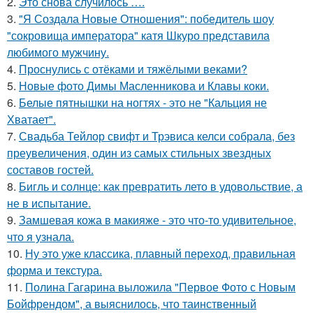
2.
Это снова случилось ….
3.
"Я Создала Новые Отношения": победитель шоу
"сокровища императора" катя Шкуро представила
любимого мужчину.
4.
Проснулись с отёками и тяжёлыми веками?
5.
Новые фото Димы Масленникова и Клавы коки.
6.
Белые пятнышки на ногтях - это не "Кальция не
Хватает".
7.
Свадьба Тейлор свифт и Трэвиса келси собрала, без
преувеличения, один из самых стильных звездных
составов гостей.
8.
Бигль и солнце: как превратить лето в удовольствие, а
не в испытание.
9.
Замшевая кожа в макияже - это что-то удивительное,
что я узнала.
10.
Ну это уже классика, плавный переход, правильная
форма и текстура.
11.
Полина Гагарина выложила "Первое Фото с Новым
Бойфрендом", а выяснилось, что таинственный