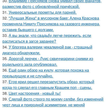
30.
Владимир Пресняков снова удивил своих фанатов,
разместив фото с обновлённой причёской.
31.
Универсальные промпты для парней.
32.
"Лучшая Жена" в мусорном баке: Алена Краснова
променяла Никиту Преснякова на газового инженера,
оставив бывшего с долгами.
33.
А вы знали, что свадьбу легче пережить, если
расписаться в загсе заранее?
34.
У блогера валерии чекалкиной рак - страшный
диагноз обнаружили.
35.
Дорогой лерчек - Луис сквиччиарини снимки из
родильного зала опубликовал.
36.
Ещё один обзор на куклу, которая похожа на
предыдущую и не случайно.
37.
Егор крид решил перезапустить образ, который
когда-то сделал его главным Крашем поп - сцены.
38.
Цвет настроения - новый ты!
39.
Сделай фото строго по моему селфи, без изменений
черт лица и природной асимметрии, не меняй