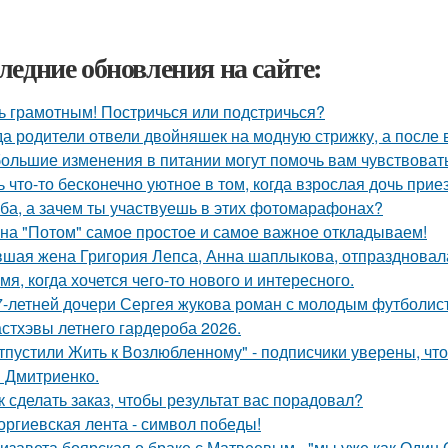
ледние обновления на сайте:
ь грамотным! Постричься или подстричься?
да родители отвели двойняшек на модную стрижку, а после в
ольшие изменения в питании могут помочь вам чувствовать 
ь что-то бесконечно уютное в том, когда взрослая дочь прие
ба, а зачем ты участвуешь в этих фотомарафонах?
на "Потом" самое простое и самое важное откладываем!
шая жена Григория Лепса, Анна шаплыкова, отпраздновала
мя, когда хочется чего-то нового и интересного.
7-летней дочери Сергея жукова роман с молодым футболис
стхэвы летнего гардероба 2026.
тпустили Жить к Возлюбленному" - подписчики уверены, что
 Дмитриенко.
к сделать заказ, чтобы результат вас порадовал?
оргиевская лента - символ победы!
изавета боярская о браке с Матвеевым - "мы уже как Один 