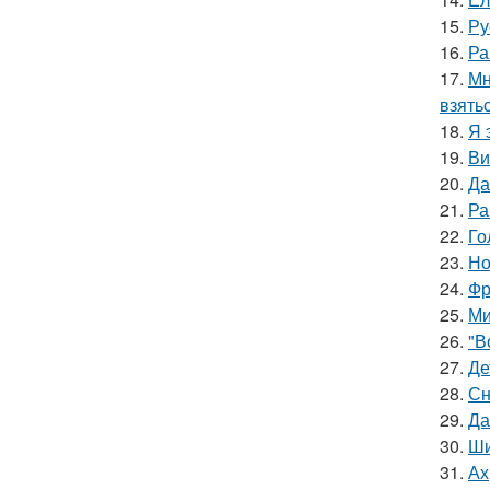
15.
Ру
16.
Ра
17.
Мн
взять
18.
Я 
19.
Ви
20.
Да
21.
Ра
22.
Го
23.
Но
24.
Фр
25.
Ми
26.
"В
27.
Де
28.
Сн
29.
Да
30.
Ши
31.
Ах