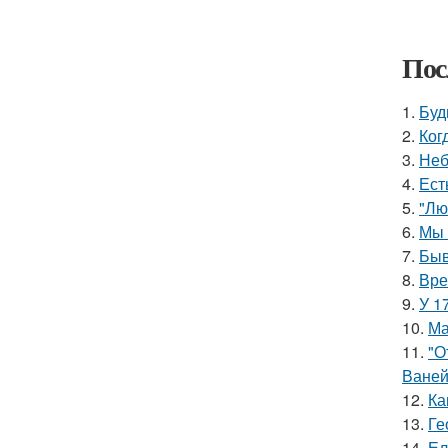
Пос
1.
Буд
2.
Ког
3.
Неб
4.
Ест
5.
"Лю
6.
Мы 
7.
Быв
8.
Вре
9.
У 1
10.
Ма
11.
"О
Ваней
12.
Ка
13.
Ге
14.
Ел