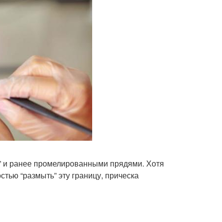
” и ранее промелированными прядями. Хотя
тью “размыть” эту границу, прическа