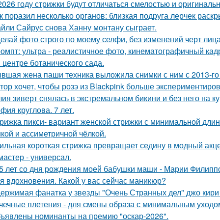
2026 году стрижки будут отличаться смелостью и оригиналь
к поразил несколько органов: близкая подруга лерчек раск
йли Сайрус снова Ханну монтану сыграет.
елай фото строго по моему селфи, без изменений черт лиц
омпт: ультра - реалистичное фото, кинематографичный кадр
в центре ботанического сада.
вшая жена паши техника выложила снимки с ним с 2013-го 
тор хочет, чтобы розэ из Blackpink больше экспериментиро
ия зиверт снялась в экстремальном бикини и без него на ку
фия круглова. 7 лет.
рижка пикси- вариант женской стрижки с минимальной длино
кой и ассиметричной чёлкой.
ильная короткая стрижка превращает седину в модный акце
мастер - универсал.
5 лет со дня рождения моей бабушки маши - Марии Филипп
я вдохновения. Какой у вас сейчас маникюр?
ержимая фанатка у звезды "Очень Странных дел" джо кири
чечные плетения - для смены образа с минимальным уходо
ъявлены номинанты на премию "оскар-2026".