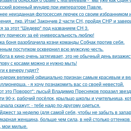
сский военный мундир при императоре Павле.
нее неизданная фотосессия лерчек со своим избранником 
ения_ пкр. Итак! Закончив 2 части СН, пройдя СНР и заве
ся за этот "Шедевр" под названием СН 3.
эту прическу за её универсальность люблю!
ка боня разоблачила козни команды Собчак против себя.
нным поступком осквернил всю мужскую честь.
бота в кино очень затягивает, это не обычный день визажис
лову с косами можно и нужно мыть!
ги к вечеру гудят?
едерик великий официально признан самым красивым и ве
ллионерша. - я хочу познакомить вас со своей невестой.
от это Поворот": лысый Владимир Пресняков поразил звезд
ти 90-х, рабочий посёлок, крыльцо школы и учительница, ко
ачала скажут: - тебе надо по-другому одеться.
йджест за неделю (для самой себя, чтобы не забыть в запар
карная женщина, больше чем сила, в ней столько оттенков 
, мои милые.