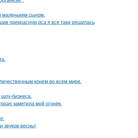
и маленьким сыном.
ршив прекрасную рса я все таки решилась
та.
личественным конем во всем мире.
 шоу-бизнеса.
торая заметила мой огонёк.
е:
и звуков весны!