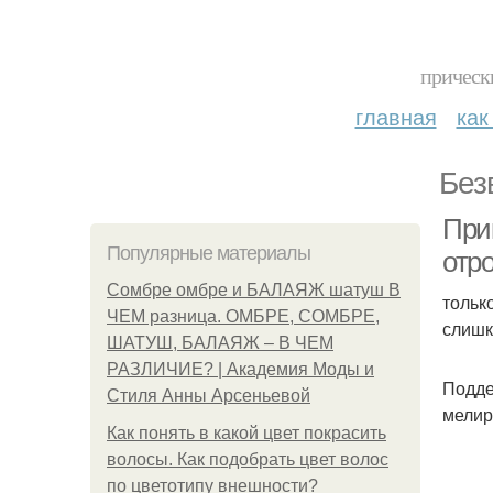
прическ
главная
как
Без
При
Популярные материалы
отр
Сомбре омбре и БАЛАЯЖ шатуш В
тольк
ЧЕМ разница. ОМБРЕ, СОМБРЕ,
слишк
ШАТУШ, БАЛАЯЖ – В ЧЕМ
РАЗЛИЧИЕ? | Академия Моды и
Подде
Стиля Анны Арсеньевой
мелир
Как понять в какой цвет покрасить
волосы. Как подобрать цвет волос
по цветотипу внешности?