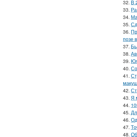
32.
В 
33.
Ра
34.
Ма
35.
Сд
36.
Пр
позе 
37.
Бы
38.
Ав
39.
Юл
40.
Со
41.
Ст
макуш
42.
Ст
43.
Я 
44.
10
45.
Дл
46.
Од
47.
То
48.
Об