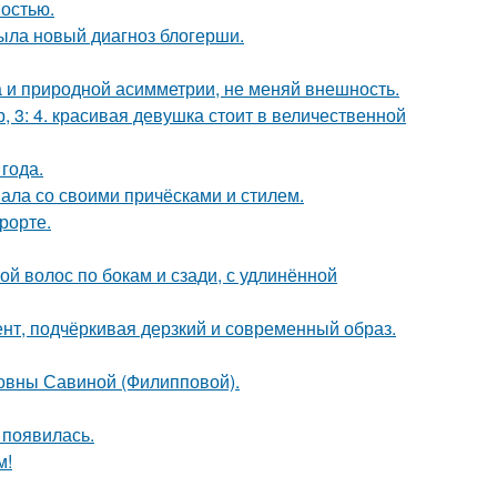
ностью.
рыла новый диагноз блогерши.
а и природной асимметрии, не меняй внешность.
, 3: 4. красивая девушка стоит в величественной
года.
вала со своими причёсками и стилем.
рорте.
й волос по бокам и сзади, с удлинённой
нт, подчёркивая дерзкий и современный образ.
овны Савиной (Филипповой).
 появилась.
м!