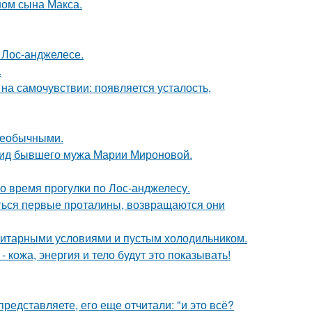
ом сына Макса.
 Лос-анджелесе.
.
 на самочувствии: появляется усталость,
 необычными.
 вид бывшего мужа Марии Мироновой.
о время прогулки по Лос-анджелесу.
яться первые проталины, возвращаются они
итарными условиями и пустым холодильником.
 кожа, энергия и тело будут это показывать!
редставляете, его еще отчитали: "и это всё?