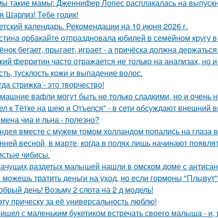
ы такие мамы: Дженнифер Лопес расплакалась на выпускн
я Шарлиз! Тебе годик!
етский календарь. Рекомендации на 10 июня 2026 г.
стина орбакайте отпраздновала юбилей в семейном кругу в
ёнок бегает, прыгает, играет - а причёска должна держаться
кий ферритин часто отражается не только на анализах, но и
сть, тусклость кожи и выпадение волос.
гда стрижка - это творчество!
машние вафли могут быть не только сладкими, но и очень
ел к Тётке на шею и Отъелся" - в сети обсуждают внешний
мена чиа и льна - полезно?
ндея вместе с мужем томом холландом попались на глаза в
нней весной, в марте, когда в полях лишь начинают появл
истые чибисы.
ачущих раздетых малышей нашли в омском доме с антисан
 можешь тратить деньги на уход, но если гормоны "Плывут" -
обрый день! Возьму 2 слота на 2 д модель!
эту прическу за её универсальность люблю!
ишел с маленьким букетиком встречать своего малыша - и, п