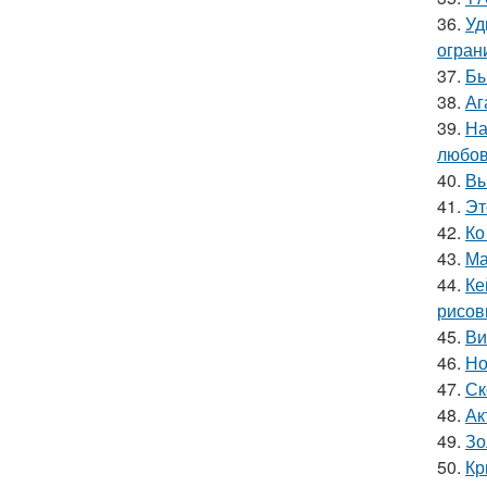
36.
Уд
огран
37.
Бы
38.
Аг
39.
На
любов
40.
Вы
41.
Эт
42.
Ко
43.
Ма
44.
Ке
рисов
45.
Ви
46.
Но
47.
Ск
48.
Ак
49.
Зо
50.
Кр