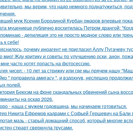
ивительно, мы верим, что надо немного поднатужиться, под
ичения.
вший муж Ксении Бородиной Курбан омаров впервые показ
ата муцениеце публично восхитилась Петром дрангой: "Когда
поминаю - депиляция это не просто модное слово или тренд,
ь к себе!
яснилось, почему иноагент не пригласил Аллу Пугачеву тус
о мио! Жду критику и советы по улучшению оски, анон, пожа
 мне часто хотят попасть на фотосессию.
гия чисел: - 10 лет за стрижку или где мы прячем нашу "М
йко * поправила амигасу *, и вздохнув, неспешно продолжи
ых полей.
ктория Бекхэм на фоне скандальных обвинений сына воссоед
минанты на оскар 2026.
оро - наша с мужем годовщина, мы начинаем готовиться.
тер Никита Ефремов кадрами с Софьей Гершевич на Бали 
лотая мазь - старый домашний способ, который многие вспо
истен стюарт сверкнула трусами.