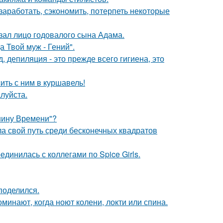
заработать, сэкономить, потерпеть некоторые
ал лицо годовалого сына Адама.
 Твой муж - Гений".
 депиляция - это прежде всего гигиена, это
ить с ним в куршавель!
луйста.
ашину Времени"?
ла свой путь среди бесконечных квадратов
инилась с коллегами по Spice Girls.
поделился.
минают, когда ноют колени, локти или спина.