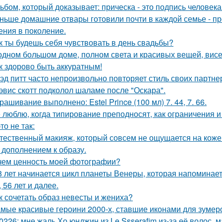
ьбом, который доказывает: прическа - это подпись человека
ньше домашние отвары готовили почти в каждой семье - п
ения в поколение.
к ты будешь себя чувствовать в день свадьбы?
одном большом доме, полном света и красивых вещей, висе
к здорово быть аккуратным!
эд питт часто непроизвольно повторяет стиль своих партне
эвис скотт подколол шаламе после "Оскара".
рашивание выполнено: Estel Prince (100 мл) 7. 44, 7. 66.
 люблю, когда типирование преподносят, как ограничения и 
то не так:
тественный макияж, который совсем не ощущается на коже и
 дополнением к образу.
чем ценность моей фотографии?
8 лет начинается цикл планеты Венеры, которая напоминает о 
, 56 лет и далее.
к сочетать образ невесты и жениха?
мые красивые героини 2000-х, ставшие иконами для зумер
0226: мне жаль Хо юнджин из Le Ssserafim из-за её волос, 