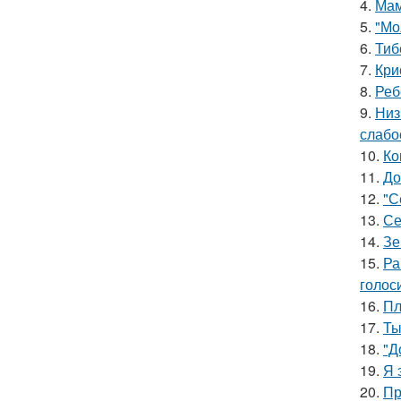
4.
Мам
5.
"Мо
6.
Тиб
7.
Кри
8.
Реб
9.
Низ
слабо
10.
Ко
11.
До
12.
"С
13.
Се
14.
Зе
15.
Ра
голос
16.
Пл
17.
Ты
18.
"Д
19.
Я 
20.
Пр