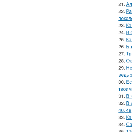
21.
Ал
22.
Ра
покол
23.
Ка
24.
В 
25.
Ка
26.
Бр
27.
Тр
28.
Ок
29.
Не
ведь э
30.
Ес
твоим
31.
В 
32.
В 
40, 48
33.
Ка
34.
Са
35.
17