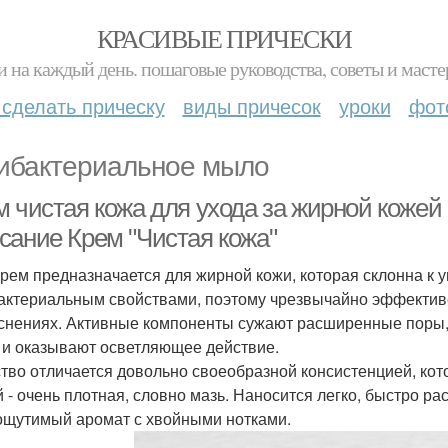
КРАСИВЫЕ ПРИЧЕСКИ
и на каждый день. пошаговые руководства, советы и масте
 сделать прическу
виды причесок
уроки
фот
ибактериальное мыло
 чистая кожа для ухода за жирной кожей 
сание Крем "Чистая кожа"
крем предназначается для жирной кожи, которая склонна к 
актериальным свойствами, поэтому чрезвычайно эффектив
снениях. Активные компоненты сужают расширенные поры,
 и оказывают осветляющее действие.
тво отличается довольно своеобразной консистенцией, кото
й - очень плотная, словно мазь. Наносится легко, быстро р
ощутимый аромат с хвойными нотками.