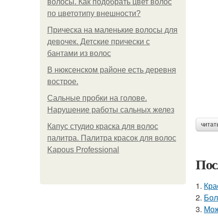
волосы. Как подобрать цвет волос
по цветотипу внешности?
Прическа на маленькие волосы для
девочек. Детские прически с
бантами из волос
В нюксенском районе есть деревня
вострое.
Сальные пробки на голове.
Нарушение работы сальных желез
читат
Капус студио краска для волос
палитра. Палитра красок для волос
Kapous Professional
Пос
1.
Кра
2.
Бол
3.
Мож