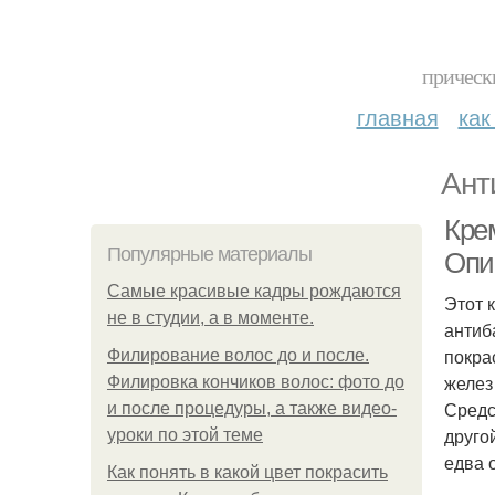
прическ
главная
как
Ант
Крем
Популярные материалы
Опи
Самые красивые кадры рождаются
Этот 
не в студии, а в моменте.
антиб
покра
Филирование волос до и после.
желез
Филировка кончиков волос: фото до
Средс
и после процедуры, а также видео-
друго
уроки по этой теме
едва 
Как понять в какой цвет покрасить