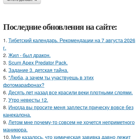
Последние обновления на сайте:
1.
Тибетский календарь. Рекомендации на 7 августа 2026
г.
2.
Жил - был дракон.
3.
Scum Apex Predator Pack.
4.
Задание 3. детская тайна.
5.
"Люба, а зачем ты участвуешь в этих
фотомарафонах?
6.
Десять лет назад все красили веки плотными слоями.
7.
Утро невесты 12.
8.
Иногда вы просите меня заплести прическу вовсе без
канекалона.
9.
Летом мне почему-то совсем не хочется неприметного
маникюра.
10.
Мне казалось, что химическая завивка давно лежит