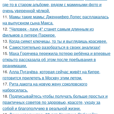
где-то в старом альбоме, рядом с мамиными фото и
очень уверенной чёлкой.
11.
Мамы такие мамы: Дженнифер Лопес расплакалась
на выпускном сына Макса.
12.
"Человек - паук 4" станет самым длинным из
фильмов о питере Паркере.
13.
Когда сияют ключицы, то ты и выглядишь красивее.
14.
Самостоятельно разобраться в своих анализах!
15.
Маха Горячева пережила потерю ребёнка и впервые
открыто рассказала об этом после пребывания в
реанимации.
16.
Алла Пугачёва, которая сейчас живёт на Кипре,
готовится прилететь в Москву этим летом.
17.
Рита дакота на новую жену соколовского
набросилась.
18.
Подписывайтесь чтобы получать больше простых и
практичных советов по здоровью, красоте, уходу за
собой и благополучию в реальной жизни.