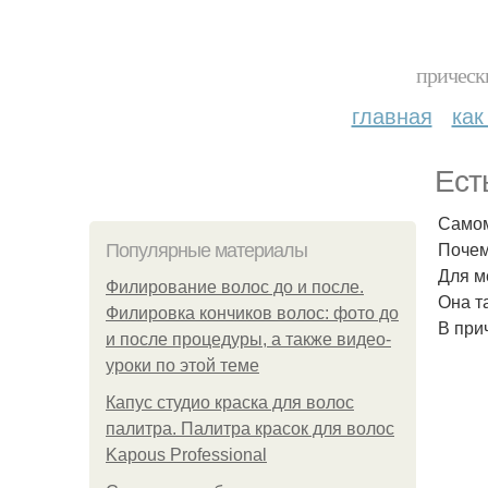
прическ
главная
как
Ест
Самом
Почем
Популярные материалы
Для м
Филирование волос до и после.
Она т
Филировка кончиков волос: фото до
В при
и после процедуры, а также видео-
уроки по этой теме
Капус студио краска для волос
палитра. Палитра красок для волос
Kapous Professional