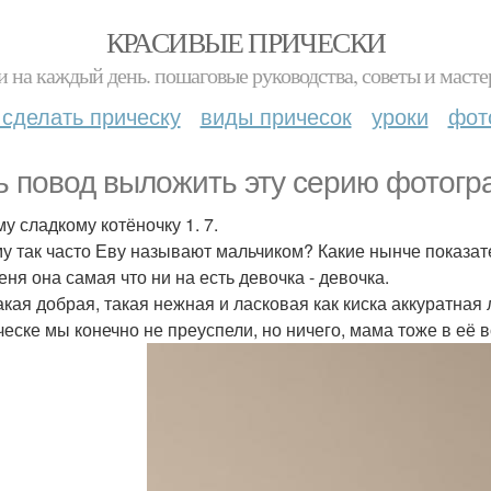
КРАСИВЫЕ ПРИЧЕСКИ
и на каждый день. пошаговые руководства, советы и масте
 сделать прическу
виды причесок
уроки
фот
ь повод выложить эту серию фотогр
у сладкому котёночку 1. 7.
у так часто Еву называют мальчиком? Какие нынче показат
еня она самая что ни на есть девочка - девочка.
акая добрая, такая нежная и ласковая как киска аккуратна
ческе мы конечно не преуспели, но ничего, мама тоже в её 