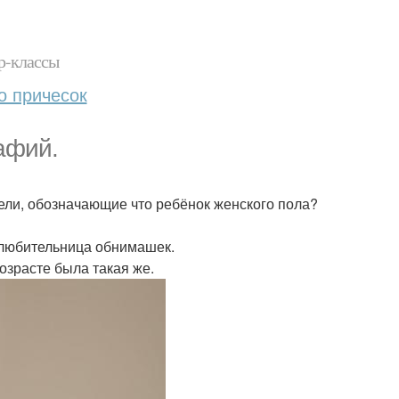
р-классы
о причесок
афий.
ели, обозначающие что ребёнок женского пола?
я любительница обнимашек.
возрасте была такая же.