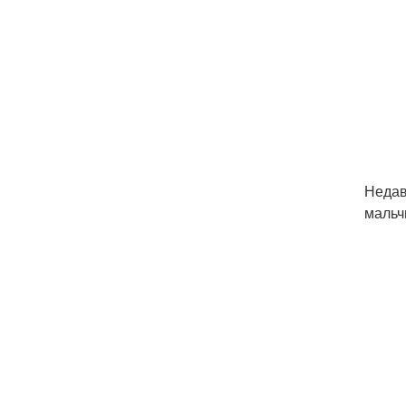
Недав
мальч