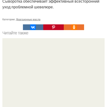
Сыворотка обеспечивает эффективный всесторонний
уход проблемной шевелюре.
Категории:
Драгоценные масла
Читайте также
Схема мужской стрижки. Классическая мужская стрижка
- точная пошаговая схема выполнения: