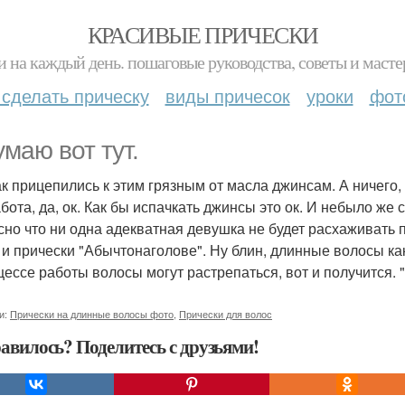
КРАСИВЫЕ ПРИЧЕСКИ
и на каждый день. пошаговые руководства, советы и масте
 сделать прическу
виды причесок
уроки
фот
умаю вот тут.
ак прицепились к этим грязным от масла джинсам. А ничего,
бота, да, ок. Как бы испачкать джинсы это ок. И небыло же с
сно что ни одна адекватная девушка не будет расхаживать п
 и прически "Абычтонаголове". Ну блин, длинные волосы ка
цессе работы волосы могут растрепаться, вот и получится. 
и:
Прически на длинные волосы фото
,
Прически для волос
авилось? Поделитесь с друзьями!