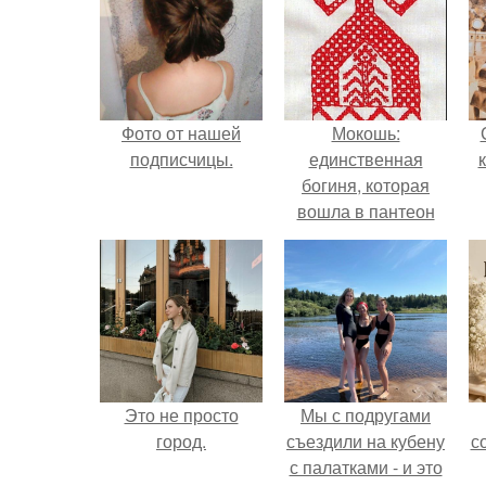
Фото от нашей
Мокошь:
подписчицы.
единственная
богиня, которая
вошла в пантеон
князя Владимира.
Это не просто
Мы с подругами
город.
съездили на кубену
с
с палатками - и это