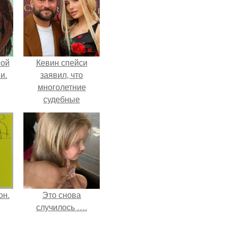
вой
Кевин спейси
и.
заявил, что
многолетние
судебные
разбирательства
практически
уничтожили его
состояние.
он.
Это снова
случилось ….