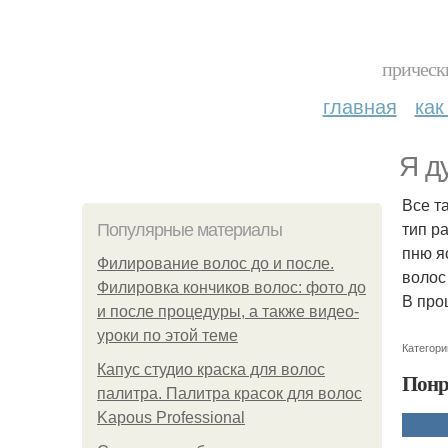
прическ
главная
как
Я д
Все т
тип ра
Популярные материалы
пню я
Филирование волос до и после.
волос
Филировка кончиков волос: фото до
В про
и после процедуры, а также видео-
уроки по этой теме
Категори
Капус студио краска для волос
Понр
палитра. Палитра красок для волос
Kapous Professional