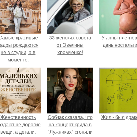
Самые красивые
33 женских совета
У анны плетнё
кадры рождаются
от Эвелины
день ностальги
не в студии, а в
хромченко!
моменте.
Женственность
Собчак сказала, что
Жил - был драк
оздают не дорогие
на концерт крида в
вещи, а детали.
"Лужниках" сгоняли