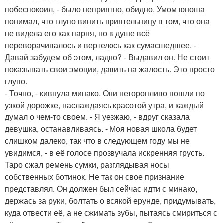
побеспокоил, - было неприятно, обидно. Умом юноша
понимал, что глупо винить приятельницу в том, что она
не видела его как парня, но в душе всё
переворачивалось и вертелось как сумасшедшее. -
Давай забудем об этом, ладно? - Выдавил он. Не стоит
показывать свои эмоции, давить на жалость. Это просто
глупо.
- Точно, - кивнула минако. Они неторопливо пошли по
узкой дорожке, наслаждаясь красотой утра, и каждый
думал о чем-то своем. - Я уезжаю, - вдруг сказала
девушка, останавливаясь. - Моя новая школа будет
слишком далеко, так что в следующем году мы не
увидимся, - в её голосе прозвучала искренняя грусть.
Таро сжал ремень сумки, разглядывая носы
собственных ботинок. Не так он свое признание
представлял. Он должен был сейчас идти с минако,
держась за руки, болтать о всякой ерунде, придумывать,
куда отвести её, а не сжимать зубы, пытаясь смириться с