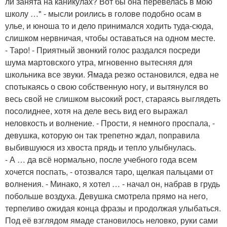
ли занята на каникулах? Вот бы она перевелась в мою
школу …" - мысли роились в голове подобно осам в
улье, и юноша то и дело принимался ходить туда-сюда,
слишком нервничая, чтобы оставаться на одном месте.
- Таро! - Приятный звонкий голос раздался посреди
шума мартовского утра, мгновенно вытесняя для
школьника все звуки. Ямада резко остановился, едва не
спотыкаясь о свою собственную ногу, и вытянулся во
весь свой не слишком высокий рост, стараясь выглядеть
посолиднее, хотя на деле весь вид его выражал
неловкость и волнение. - Прости, я немного проспала, -
девушка, которую он так трепетно ждал, поправила
выбившуюся из хвоста прядь и тепло улыбнулась.
- А … да всё нормально, после учебного года всем
хочется поспать, - отозвался таро, щелкая пальцами от
волнения. - Минако, я хотел … - начал он, набрав в грудь
побольше воздуха. Девушка смотрела прямо на него,
терпеливо ожидая конца фразы и продолжая улыбаться.
Под её взглядом ямаде становилось неловко, руки сами