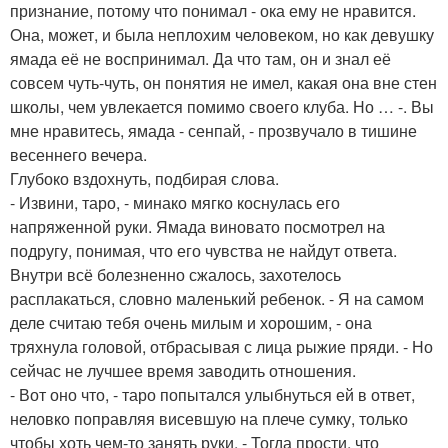
признание, потому что понимал - ока ему не нравится.
Она, может, и была неплохим человеком, но как девушку
ямада её не воспринимал. Да что там, он и знал её
совсем чуть-чуть, он понятия не имел, какая она вне стен
школы, чем увлекается помимо своего клуба. Но … -. Вы
мне нравитесь, ямада - сенпай, - прозвучало в тишине
весеннего вечера.
Глубоко вздохнуть, подбирая слова.
- Извини, таро, - минако мягко коснулась его
напряженной руки. Ямада виновато посмотрел на
подругу, понимая, что его чувства не найдут ответа.
Внутри всё болезненно сжалось, захотелось
расплакаться, словно маленький ребенок. - Я на самом
деле считаю тебя очень милым и хорошим, - она
тряхнула головой, отбрасывая с лица рыжие пряди. - Но
сейчас не лучшее время заводить отношения.
- Вот оно что, - таро попытался улыбнуться ей в ответ,
неловко поправляя висевшую на плече сумку, только
чтобы хоть чем-то занять руки. - Тогда прости, что