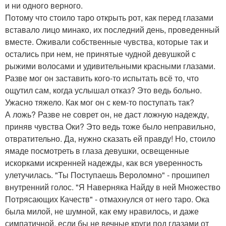
и ни одного верного.
Потому что стоило таро открыть рот, как перед глазами
вставало лицо минако, их последний день, проведенный
вместе. Оживали собственные чувства, которые так и
остались при нем, не принятые чудной девушкой с
рыжими волосами и удивительными красными глазами.
Разве мог он заставить кого-то испытать всё то, что
ощутил сам, когда услышал отказ? Это ведь больно.
Ужасно тяжело. Как мог он с кем-то поступать так?
А ложь? Разве не соврет он, не даст ложную надежду,
приняв чувства Оки? Это ведь тоже было неправильно,
отвратительно. Да, нужно сказать ей правду! Но, стоило
ямаде посмотреть в глаза девушки, освещенные
искорками искренней надежды, как вся уверенность
улетучилась. "Ты Поступаешь Вероломно" - прошипел
внутренний голос. "Я Наверняка Найду в ней Множество
Потрясающих Качеств" - отмахнулся от него таро. Ока
была милой, не шумной, как ему нравилось, и даже
симпатичной, если бы не вечные круги под глазами от