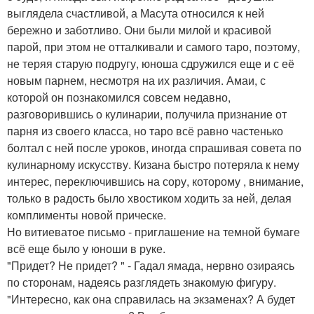
выглядела счастливой, а Масута относился к ней
бережно и заботливо. Они были милой и красивой
парой, при этом не отталкивали и самого таро, поэтому,
не теряя старую подругу, юноша сдружился еще и с её
новым парнем, несмотря на их различия. Амаи, с
которой он познакомился совсем недавно,
разговорившись о кулинарии, получила признание от
парня из своего класса, но таро всё равно частенько
болтал с ней после уроков, иногда спрашивая совета по
кулинарному искусству. Кизана быстро потеряла к нему
интерес, переключившись на сору, которому , внимание,
только в радость было хвостиком ходить за ней, делая
комплименты новой прическе.
Но витиеватое письмо - приглашение на темной бумаге
всё еще было у юноши в руке.
"Придет? Не придет? " - Гадал ямада, нервно озираясь
по сторонам, надеясь разглядеть знакомую фигуру.
"Интересно, как она справилась на экзаменах? А будет