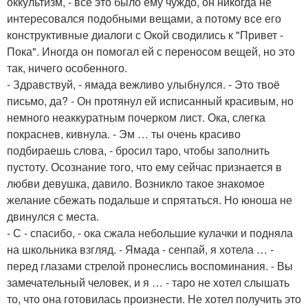
оккультизм, - всё это было ему чуждо, он никогда не
интересовался подобными вещами, а потому все его
конструктивные диалоги с Окой сводились к "Привет -
Пока". Иногда он помогал ей с переносом вещей, но это
так, ничего особенного.
- Здравствуй, - ямада вежливо улыбнулся. - Это твоё
письмо, да? - Он протянул ей исписанный красивым, но
немного неаккуратным почерком лист. Ока, слегка
покраснев, кивнула. - Эм … ты очень красиво
подбираешь слова, - бросил таро, чтобы заполнить
пустоту. Осознание того, что ему сейчас признается в
любви девушка, давило. Возникло такое знакомое
желание сбежать подальше и спрятаться. Но юноша не
двинулся с места.
- С - спасибо, - ока сжала небольшие кулачки и подняла
на школьника взгляд. - Ямада - сенпай, я хотела … -
перед глазами стрелой пронеслись воспоминания. - Вы
замечательный человек, и я … - таро не хотел слышать
то, что она готовилась произнести. Не хотел получить это