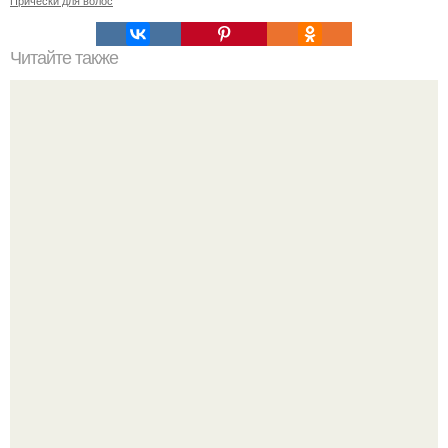
Прически для волос
Читайте также
Почему нельзя ходить с распущенными волосами.
Почему неблагоприятно ходить с распущенными
волосами?