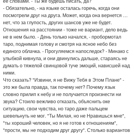
её словами. - Ты же будешь писать, да?
- Обязательно, - на языке осталась горечь, когда они
посмотрели друг на друга. Может, когда она вернется …
нет, что за глупость, других шансов уже не будет.
Отношения на расстоянии - тоже не вариант, дело ведь
не в нем было. - День только начался, - пробормотал
таро, поднимая голову и смотря на ясное небо без
единого облачка. - Прогуляемся напоследок? - Минако с
улыбкой кивнула, и они двинулись дальше, стараясь не
думать о тяжелой свинцовой туче эмоций, нависшей над
ними.
Что сказать? "Извини, я не Вижу Тебя в Этом Плане" -
это же была правда, так почему нет? Почему язык
словно прилип к небу и не получается произнести ни
звука? Стоило вежливо отказать, объяснить оке
ситуацию, свои чувства, но таро даже пальцем
шевельнуть не мог. "Ты Милая, но не Нравишься мне",
"ты хороший человек, но я не готов к отношениям",
"прости, мы не подходим друг другу". Столько вариантов