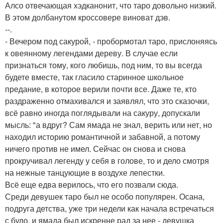
Алсо отвечающая хэдканонит, что таро довольно низкий.
В этом долбанутом кроссовере виноват дэв.
--.
- Вечером под сакурой, - пробормотал таро, прислоняясь
к овеянному легендами дереву. В случае если
признаться тому, кого любишь, под ним, то вы всегда
будете вместе, так гласило старинное школьное
предание, в которое верили почти все. Даже те, кто
раздраженно отмахивался и заявлял, что это сказочки,
всё равно иногда поглядывали на сакуру, допускали
мысль: "а вдруг? Сам ямада не знал, верить или нет, но
находил историю романтичной и забавной, а потому
ничего против не имел. Сейчас он снова и снова
прокручивал легенду у себя в голове, то и дело смотря
на нежные танцующие в воздухе лепестки.
Всё еще едва верилось, что его позвали сюда.
Среди девушек таро был не особо популярен. Осана,
подруга детства, уже три недели как начала встречаться
с будо, и ямада был искренне рад за нее - девушка