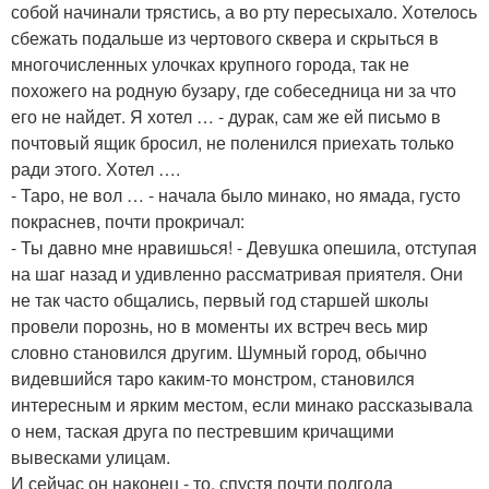
собой начинали трястись, а во рту пересыхало. Хотелось
сбежать подальше из чертового сквера и скрыться в
многочисленных улочках крупного города, так не
похожего на родную бузару, где собеседница ни за что
его не найдет. Я хотел … - дурак, сам же ей письмо в
почтовый ящик бросил, не поленился приехать только
ради этого. Хотел ….
- Таро, не вол … - начала было минако, но ямада, густо
покраснев, почти прокричал:
- Ты давно мне нравишься! - Девушка опешила, отступая
на шаг назад и удивленно рассматривая приятеля. Они
не так часто общались, первый год старшей школы
провели порознь, но в моменты их встреч весь мир
словно становился другим. Шумный город, обычно
видевшийся таро каким-то монстром, становился
интересным и ярким местом, если минако рассказывала
о нем, таская друга по пестревшим кричащими
вывесками улицам.
И сейчас он наконец - то, спустя почти полгода