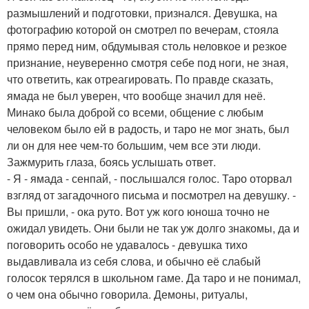
размышлений и подготовки, признался. Девушка, на
фотографию которой он смотрел по вечерам, стояла
прямо перед ним, обдумывая столь неловкое и резкое
признание, неуверенно смотря себе под ноги, не зная,
что ответить, как отреагировать. По правде сказать,
ямада не был уверен, что вообще значил для неё.
Минако была доброй со всеми, общение с любым
человеком было ей в радость, и таро не мог знать, был
ли он для нее чем-то большим, чем все эти люди.
Зажмурить глаза, боясь услышать ответ.
- Я - ямада - сенпай, - послышался голос. Таро оторвал
взгляд от загадочного письма и посмотрел на девушку. -
Вы пришли, - ока руто. Вот уж кого юноша точно не
ожидал увидеть. Они были не так уж долго знакомы, да и
поговорить особо не удавалось - девушка тихо
выдавливала из себя слова, и обычно её слабый
голосок терялся в школьном гаме. Да таро и не понимал,
о чем она обычно говорила. Демоны, ритуалы,