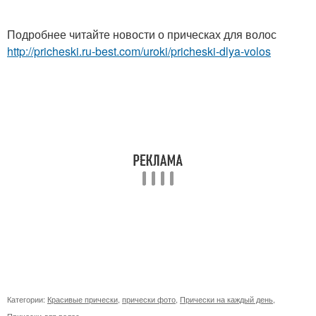
Подробнее читайте новости о прическах для волос
http://pricheski.ru-best.com/uroki/pricheski-dlya-volos
Категории:
Красивые прически
,
прически фото
,
Прически на каждый день
,