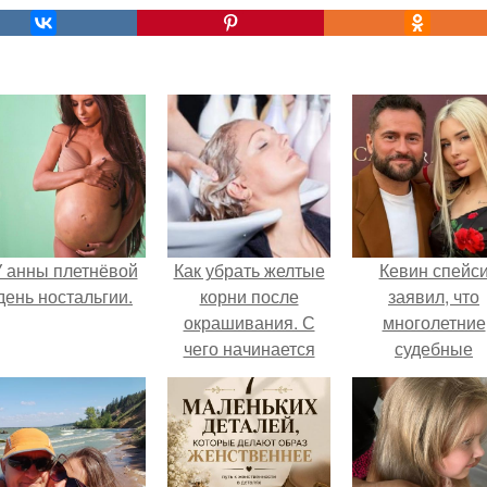
 анны плетнёвой
Как убрать желтые
Кевин спейс
день ностальгии.
корни после
заявил, что
окрашивания. С
многолетние
чего начинается
судебные
желтизна
разбирательст
практически
уничтожили е
состояние.