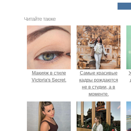
Читайте также
Макияж в стиле
Самые красивые
У
Victoria's Secret.
кадры рождаются
не в студии, а в
моменте.