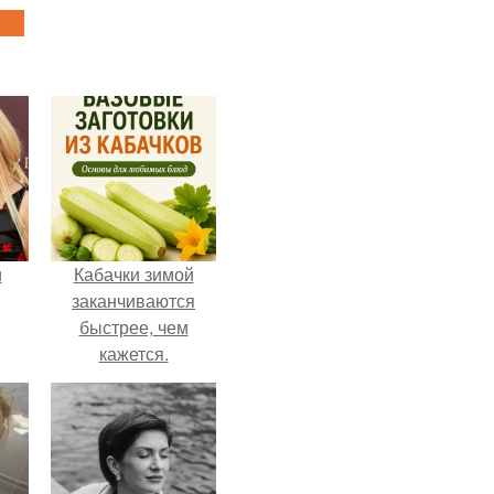
и
Кабачки зимой
заканчиваются
быстрее, чем
кажется.
ва
го