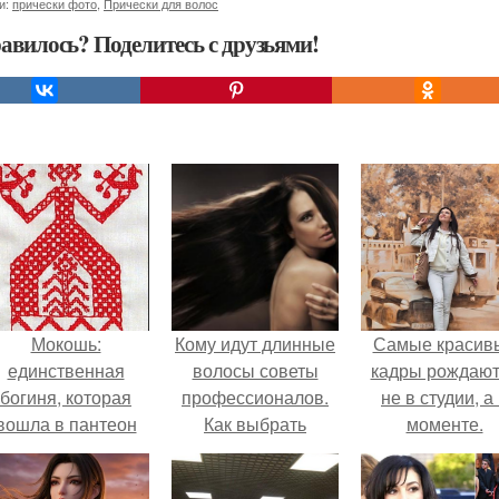
и:
прически фото
,
Прически для волос
авилось? Поделитесь с друзьями!
Мокошь:
Кому идут длинные
Самые красив
единственная
волосы советы
кадры рождают
богиня, которая
профессионалов.
не в студии, а
вошла в пантеон
Как выбрать
моменте.
князя Владимира.
идеальную стрижку