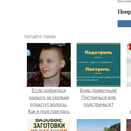
Категори
Понр
Читайте также
Если побриться
Будь грамотным!
налысо за сколько
Постричься или
отрастут волосы.
подстричься?
Как я подстриглась
налысо и как
изменились волосы