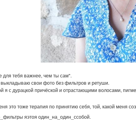
е для тебя важнее, чем ты сам".
 выкладываю свои фото без фильтров и ретуши.
ой я с дурацкой причёской и отрастающими волосами, пигмен
еня это тоже терапия по принятию себя, той, какой меня соз
_фильтры яэтоя один_на_один_ссобой.