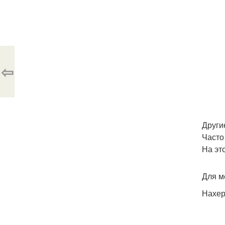
⇦
Други
Часто
На эт
Для м
Нахер