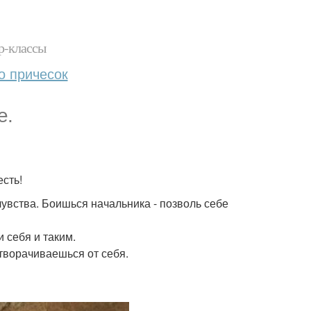
р-классы
о причесок
е.
есть!
чувства. Боишься начальника - позволь себе
 себя и таким.
отворачиваешься от себя.