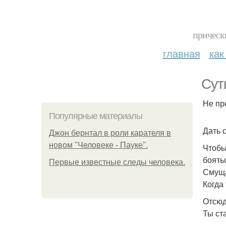
прическ
главная
как
Сут
Не пр
Популярные материалы
Дать с
Джон бернтал в роли карателя в
новом "Человеке - Пауке".
Чтобы
боять
Первые известные следы человека.
Смуща
Когда
Отсюд
Ты ст