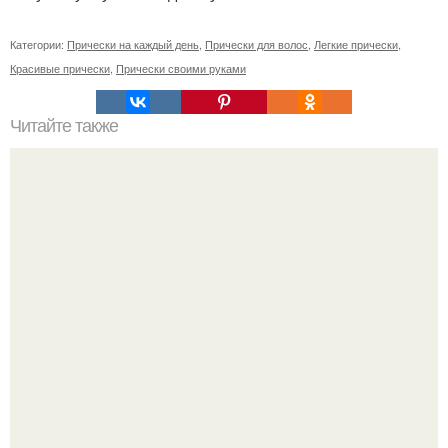
Категории:
Прически на каждый день
,
Прически для волос
,
Легкие прически
,
Красивые прически
,
Прически своими руками
Читайте также
Гранж прически мужские. Мужская стрижка в стиле
гранж – вызов стандарту