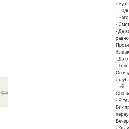
ему п
- Надь
- Чего
- Смо
- Да в
равно 
Протя
бываю
- Да о
- Тол
Он изу
голуб
- Эй! 
⇦
Она р
- Я т
Вик п
переу
Вечер
- Как 