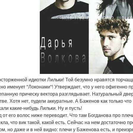
восторженной идиотки Лильки! Той безумно нравятся торча
но именует "Локонами"! Утверждает, что у него офигенно п
епанную прическу вектора разглядывает. Натуральный дверн
тве. Хотя нет, пудели аккуратные. А Баженов как только что
али какие-нибудь Лильки. Ну и пусть!
д от его волос ниже переводит. Что там Богданова про плеч
кла, что вик такой, какой есть. Сейчас на нем достаточно 
ом, но даже и в ней видно: плечи у Баженова есть, и преизр