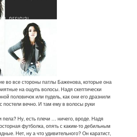
щие во все стороны патлы Баженова, которые она
риятные на ощупь волосы. Надя скептически
ой половичок или пудель, как они его дразнили
 с постели вечно. И там ему в волосы руки
и пела? Ну, есть плечи … ничего, вроде. Надя
просторная футболка, опять с каким-то дебильным
ядные. Нет, ну а что удивительного? Он каратист,