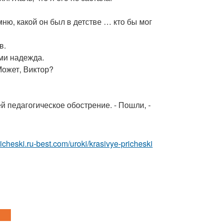
мню, какой он был в детстве … кто бы мог
в.
ами надежда.
 Может, Виктор?
лей педагогическое обострение. - Пошли, -
pricheski.ru-best.com/uroki/krasivye-pricheski