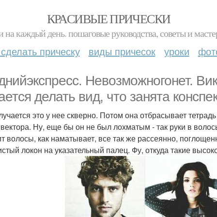
КРАСИВЫЕ ПРИЧЕСКИ
и на каждый день. пошаговые руководства, советы и масте
 сделать прическу
виды причесок
уроки
фот
днийэкспресс. Невозможногонет. Вик
ается делать вид, что занята конспе
лучается это у нее скверно. Потом она отбрасывает тетрадь
 вектора. Ну, еще бы он не был лохматым - так руки в волос
т волосы, как наматывает, все так же рассеянно, поглощенн
истый локон на указательный палец. Фу, откуда такие высок