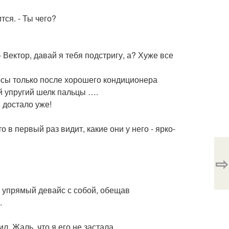
тся. - Ты чего?
- Вектор, давай я тебя подстригу, а? Хуже все
лосы только после хорошего кондиционера
й упругий шелк пальцы ….
, достало уже!
о в первый раз видит, какие они у него - ярко-
⇨
л упрямый девайс с собой, обещав
.
ил. Жаль, что я его не застала.