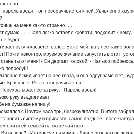
оложено.
, пароль введи, - он поворачивается к ней. Удивленно хмури
?
тришь на меня как-то странно ….
от думаю … - Надя легко встает с кровати, подходит к нему. 
не будет.
гивает руку и касается волос. Боже мой, да у нее такие во
т! Почти неконтролируемое желание запустить в этот густо
тстань ты от меня! - Он дергает головой. - Налысо побреюсь
ько попробуй!
мленно вскидывает на нее глаза, и она вдруг замечает, будт
ые. Красивые. Резко отворачивается.
- Перехватывает ее за руку. - Пароль введи!
езко руку выдергивает.
ебе на бумажке напишу!
ромаялся с Ноутом часа три, безрезультатно. В итоге забра
становить систему и привезти, самое позднее - послезавтра
ом они всей семьей на кухне чай пьют.
у Вити дела? - Интересуется мама. - Давно он к нам не заход