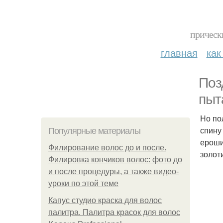
прическ
главная
как
Поз
пыт
Но по
спину
Популярные материалы
ероши
Филирование волос до и после.
золот
Филировка кончиков волос: фото до
и после процедуры, а также видео-
уроки по этой теме
Капус студио краска для волос
палитра. Палитра красок для волос