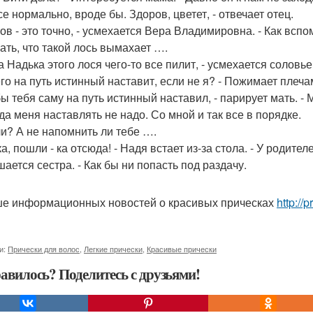
се нормально, вроде бы. Здоров, цветет, - отвечает отец.
ров - это точно, - усмехается Вера Владимировна. - Как вспо
ать, что такой лось вымахает ….
 Надька этого лося чего-то все пилит, - усмехается соловье
 его на путь истинный наставит, если не я? - Пожимает плеч
бы тебя саму на путь истинный наставил, - парирует мать. -
уда меня наставлять не надо. Со мной и так все в порядке.
 ли? А не напомнить ли тебе ….
а, пошли - ка отсюда! - Надя встает из-за стола. - У родите
шается сестра. - Как бы ни попасть под раздачу.
е информационных новостей о красивых прическах
http://
и:
Прически для волос
,
Легкие прически
,
Красивые прически
авилось? Поделитесь с друзьями!