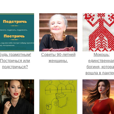
Будь грамотным!
Советы 90-летней
Мокошь:
Постричься или
женщины.
единственна
подстричься?
богиня, котор
вошла в панте
князя Владими