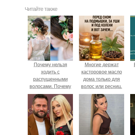
Читайте также
Почему нельзя
Многие держат
ходить с
касторовое масло
распущенными
дома только для
волосами. Почему
волос или ресниц.
неблагоприятно
ходить с
распущенными
волосами?