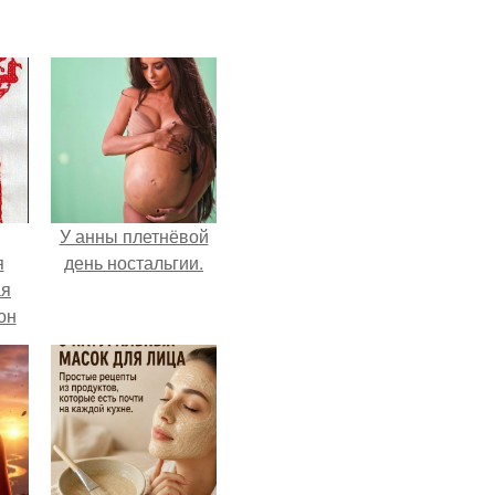
У анны плетнёвой
я
день ностальгии.
ая
он
ра.