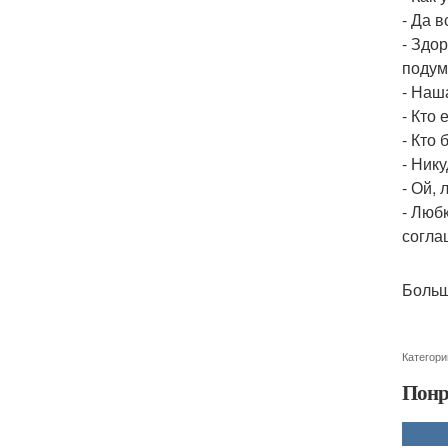
- Да в
- Здо
подум
- Наша
- Кто
- Кто 
- Ник
- Ой,
- Любк
согла
Больш
Категори
Понр