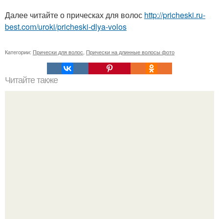
Далее читайте о прическах для волос
http://pricheski.ru-
best.com/uroki/pricheski-dlya-volos
Категории:
Прически для волос
,
Прически на длинные волосы фото
Читайте также
Как правильно красить ресницы: