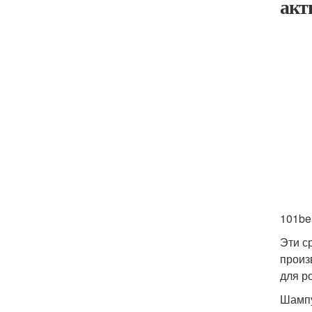
акт
101be
Эти с
произ
для р
Шампу