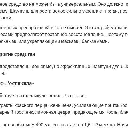
ное средство не может быть универсальным. Оно должно п
ему. Шампунь для роста волос сильно укрепляет пряди, поэ
логом.
твенных препаратов «2 в 1» не бывает. Это хитрый маркет
лосами предполагает поэтапное восстановление. Поэтому 
ельными или укрепляющими масками, бальзамами.
рогие средства
представлены дешевые, но эффективные шампуни для быст
н.
с «Рост и сила»
йствует на фолликулы волос. В составе:
тракты красного перца, женьшеня, усиливающие приток кро
арный тростник, лимонная цедра, придающие мягкость, бле
кается объемом 400 мл, его хватает на 1,5 – 2 месяца. Нач