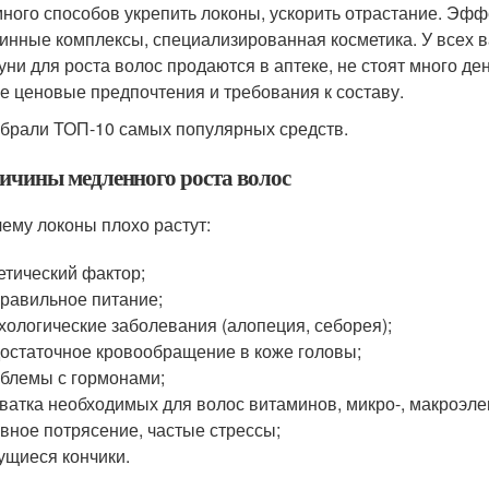
много способов укрепить локоны, ускорить отрастание. Эф
инные комплексы, специализированная косметика. У всех ва
ни для роста волос продаются в аптеке, не стоят много де
е ценовые предпочтения и требования к составу.
брали ТОП-10 самых популярных средств.
ичины медленного роста волос
ему локоны плохо растут:
етический фактор;
равильное питание;
хологические заболевания (алопеция, себорея);
остаточное кровообращение в коже головы;
блемы с гормонами;
ватка необходимых для волос витаминов, микро-, макроэле
вное потрясение, частые стрессы;
ущиеся кончики.