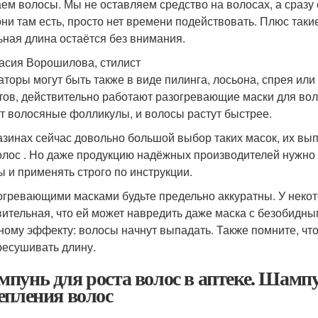
ем волосы. Мы не оставляем средство на волосах, а сразу
они там есть, просто нет времени подействовать. Плюс так
ьная длина остаётся без внимания.
асия Ворошилова, стилист
аторы могут быть также в виде пилинга, лосьона, спрея или
тов, действительно работают разогревающие маски для во
т волосяные фолликулы, и волосы растут быстрее.
азинах сейчас довольно большой выбор таких масок, их вы
олос . Но даже продукцию надёжных производителей нужно 
ы и применять строго по инструкции.
огревающими масками будьте предельно аккуратны. У некот
вительная, что ей может навредить даже маска с безобидным
ному эффекту: волосы начнут выпадать. Также помните, что 
ресушивать длину.
пунь для роста волос в аптеке. Шампу
епления волос