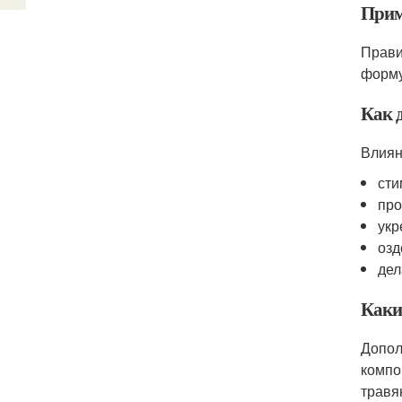
Прим
Прави
форму
Как д
Влиян
сти
про
укр
озд
дел
Каки
Допол
компо
травя