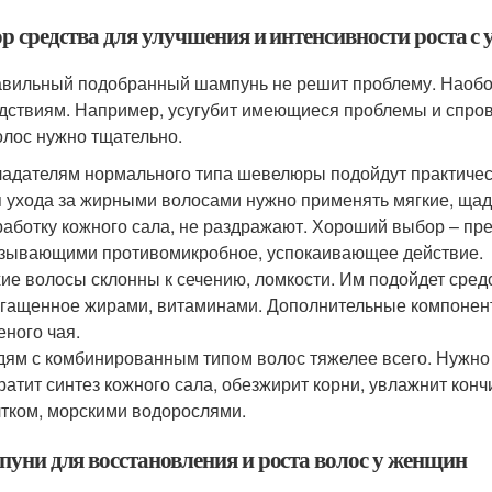
р средства для улучшения и интенсивности роста с
вильный подобранный шампунь не решит проблему. Наобор
дствиям. Например, усугубит имеющиеся проблемы и спров
олос нужно тщательно.
адателям нормального типа шевелюры подойдут практиче
 ухода за жирными волосами нужно применять мягкие, щад
аботку кожного сала, не раздражают. Хороший выбор – п
зывающими противомикробное, успокаивающее действие.
ие волосы склонны к сечению, ломкости. Им подойдет сред
гащенное жирами, витаминами. Дополнительные компонент
еного чая.
ям с комбинированным типом волос тяжелее всего. Нужно
ратит синтез кожного сала, обезжирит корни, увлажнит кон
тком, морскими водорослями.
уни для восстановления и роста волос у женщин