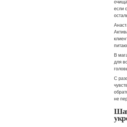
очища
если 
остал
Анаст
Актив
клиен
питаю
В маг
для в
голов
С раз
чувст
обрат
не пе
Шам
укр