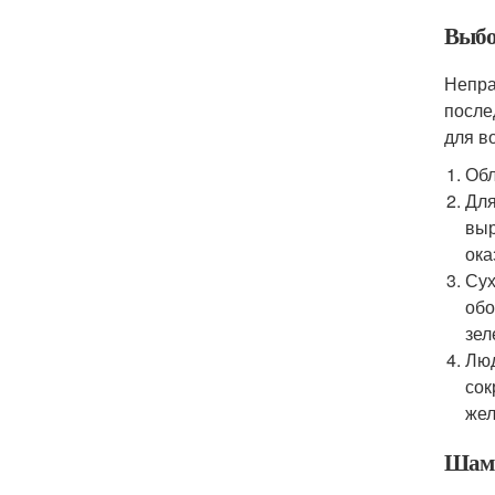
Выбо
Непра
после
для в
Обл
Для
выр
ока
Сух
обо
зел
Люд
сок
жел
Шамп