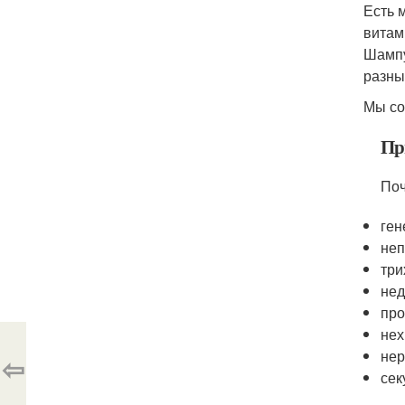
Есть 
витам
Шампу
разны
Мы со
Пр
Поч
ген
неп
три
нед
про
нех
нер
⇦
сек