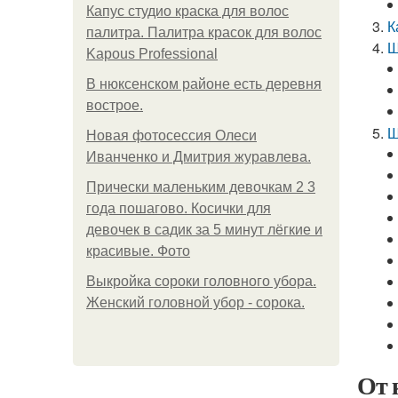
Капус студио краска для волос
К
палитра. Палитра красок для волос
Ш
Kapous Professional
В нюксенском районе есть деревня
вострое.
Ш
Новая фотосессия Олеси
Иванченко и Дмитрия журавлева.
Прически маленьким девочкам 2 3
года пошагово. Косички для
девочек в садик за 5 минут лёгкие и
красивые. Фото
Выкройка сороки головного убора.
Женский головной убор - сорока.
От 