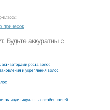
р-классы
о причесок
. Будьте аккуратны с
с активаторами роста волос
становления и укрепления волос
олос
учетом индивидуальных особенностей