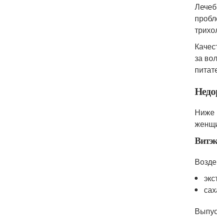
Лечеб
пробл
трихо
Качес
за во
питат
Недо
Ниже 
женщи
Витэк
Возде
экс
сах
Выпус