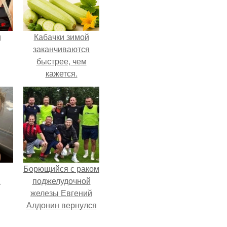
и
Кабачки зимой
заканчиваются
быстрее, чем
кажется.
ва
го
Борющийся с раком
.
поджелудочной
железы Евгений
Алдонин вернулся
в Москву после