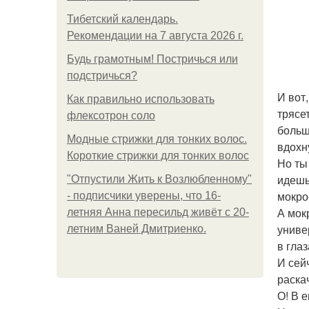
Тибетский календарь.
Рекомендации на 7 августа 2026 г.
Будь грамотным! Постричься или
подстричься?
И вот
Как правильно использовать
трясе
флексотрон соло
больш
Модные стрижки для тонких волос.
вдохн
Короткие стрижки для тонких волос
Но ты
идешь
"Отпустили Жить к Возлюбленному"
мокро
- подписчики уверены, что 16-
А мок
летняя Анна пересильд живёт с 20-
униве
летним Ваней Дмитриенко.
в гла
И сей
раскач
О! В 