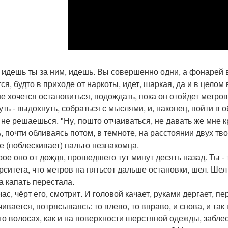
, идешь ты за ним, идешь. Вы совершенно одни, а фонарей во
тся, будто в приходе от наркоты, идет, шаркая, да и в целом
е хочется остановиться, подождать, пока он отойдет метро
уть - выдохнуть, собраться с мыслями, и, наконец, пойти в 
 не решаешься. "Ну, пошто отчаиваться, не давать же мне к
, почти обливаясь потом, в темноте, на расстоянии двух тво
е (поблескивает) пальто незнакомца.
рое оно от дождя, прошедшего тут минут десять назад. Ты - 
рситета, что метров на пятьсот дальше остановки, шел. Шел 
за капать перестала.
час, чёрт его, смотрит. И головой качает, руками дергает, 
ивается, потрясываясь: то влево, то вправо, и снова, и так 
его волосах, как и на поверхности шерстяной одежды, забле