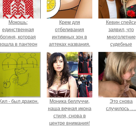
Мокошь:
Крем для
Кевин спейс
единственная
отбеливания
заявил, что
богиня, которая
интимных зон в
многолетние
вошла в пантеон
аптеках названия.
судебные
князя Владимира.
Отбеливание кожи
разбирательст
в домашних
практически
условиях
уничтожили е
состояние.
ил - был дракон.
Моника беллуччи,
Это снова
наша вечная икона
случилось …
стиля, снова в
центре внимания!