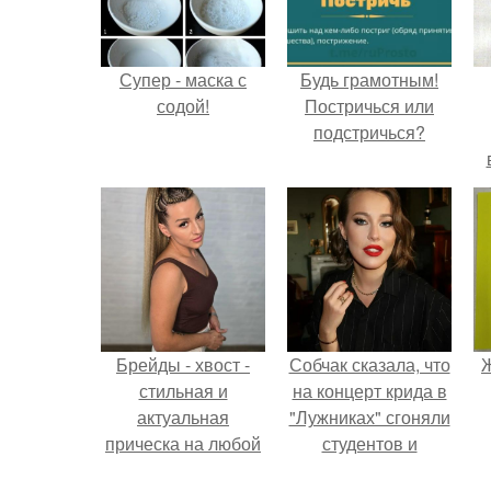
Супер - маска с
Будь грамотным!
содой!
Постричься или
подстричься?
Брейды - хвост -
Собчак сказала, что
Ж
стильная и
на концерт крида в
актуальная
"Лужниках" сгоняли
прическа на любой
студентов и
случай.
школьников, чтобы