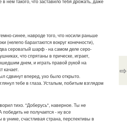
 в нем такого, что заставило тебя дрожать, даже
емно-синее, навроде того, что носили раньше
ки (нелепо барахтаются вокруг конечности),
едва сероватый шарф - на самом деле серо-
аушниках, что спрятаны в прическе, играет,
ошедшим днем, и играть правой рукой на
⇨
т качает.
ыл сдвинут вперед, ухо было открыто.
глянул тебе в глаза. Усталым, побитым взглядом
оворил тихо. "Доберусь", наверное. Ты не
А победить не получается - ну все
ы в унике, счастливая страна, перспективы в