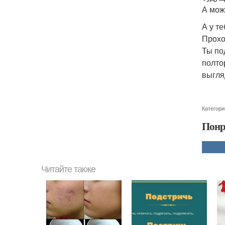
А мож
А у т
Прохо
Ты по
полто
выгля
Категори
Понр
Читайте также