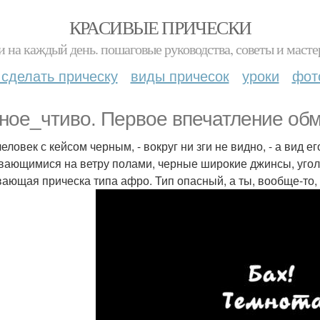
КРАСИВЫЕ ПРИЧЕСКИ
и на каждый день. пошаговые руководства, советы и масте
 сделать прическу
виды причесок
уроки
фот
ное_чтиво. Первое впечатление обм
еловек с кейсом черным, - вокруг ни зги не видно, - а вид е
вающимися на ветру полами, черные широкие джинсы, угол
ающая прическа типа афро. Тип опасный, а ты, вообще-то, 