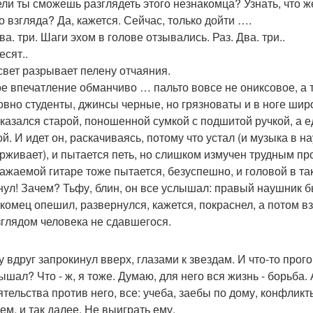
ли ты сможешь разглядеть этого незнакомца? Узнать, что же
о взгляда? Да, кажется. Сейчас, только дойти ….
ва. три. Шаги эхом в голове отзывались. Раз. Два. три..
есят..
 свет разрывает пелену отчаяния.
е впечатление обманчиво … пальто вовсе не ониксовое, а т
овно студенты, джинсы черные, но грязноваты и в ноге широ
оказался старой, поношенной сумкой с подшитой ручкой, а 
й. И идет он, раскачиваясь, потому что устал (и музыка в н
рживает), и пытается петь, но слишком измучен трудным пр
ажаемой гитаре тоже пытается, безуспешно, и головой в так
нул! Зачем? Тьфу, блин, он все услышал: правый наушник б
комец опешил, развернулся, кажется, покраснел, а потом вз
взглядом человека не сдавшегося.
у вдруг запрокинул вверх, глазами к звездам. И что-то прог
ышал? Что - ж, я тоже. Думаю, для него вся жизнь - борьба. 
ятельства против него, все: учеба, заебы по дому, конфликт
ем, и так далее. Не выиграть ему.