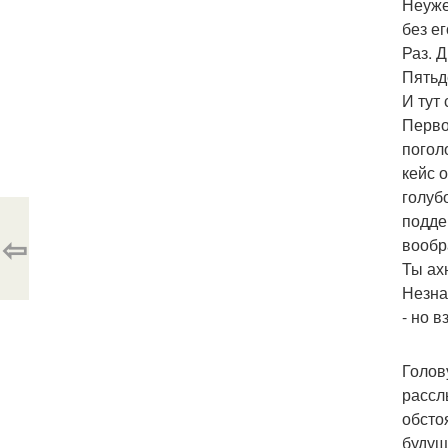
Неуже
без ег
Раз. Д
Пятьд
И тут
Перво
погол
кейс 
голубо
подде
⇦
вообр
Ты ах
Незна
- но 
Голов
рассл
обсто
будущ