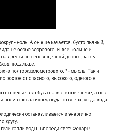
круг - ноль. А он еще качается, будто пьяный,
 вида не особо здорового. И все больше и
в на двести по неосвещенной дороге, затем
обход, подальше.
рюка полторакилометрового. " - мысль. Так и
их ростов от опасного, высокого, одетого в
то вышел из автобуса на все готовенькое, а он с
и посматривал иногда куда-то вверх, когда вода
периодически останавливается и энергично
по кругу.
стели капли воды. Впереди свет! Фонарь!