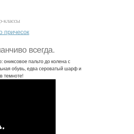
р-классы
о причесок
анчиво всегда.
го: ониксовое пальто до колена с
ьная обувь, едва сероватый шарф и
в темноте!