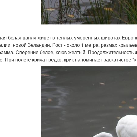
ая белая цапля живет в теплых умеренных широтах Европы
алии, новой Зеландии. Рост - около 1 метра, размах крыльев 
рамма. Оперение белое, клюв желтый. Продолжительность жи
. При полете кричат редко, крик напоминает раскатистое "крр