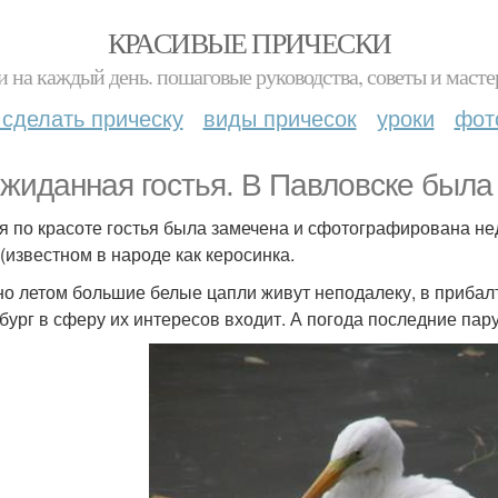
КРАСИВЫЕ ПРИЧЕСКИ
и на каждый день. пошаговые руководства, советы и масте
 сделать прическу
виды причесок
уроки
фот
жиданная гостья. В Павловске была
я по красоте гостья была замечена и сфотографирована нед
 (известном в народе как керосинка.
о летом большие белые цапли живут неподалеку, в прибалт
бург в сферу их интересов входит. А погода последние пару