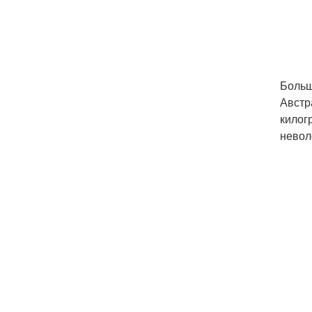
Больш
Австр
килог
неволе