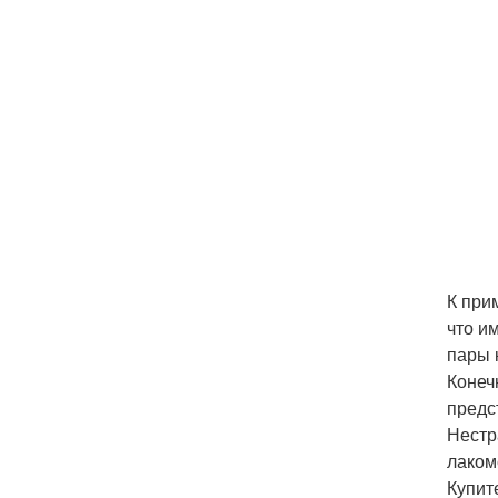
К при
что и
пары 
Конеч
предс
Нестр
лаком
Купит