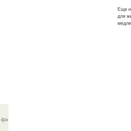
Еще н
для ж
медле
⇦