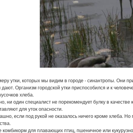
меру утки, которых мы видим в городе - синантропы. Они пр
м дают. Организм городской утки приспособился и к челове
кусочков хлеба.
но, ни один специалист не порекомендует булку в качестве 
тавляют для уток опасности.
ашно, если под рукой не оказалось ничего кроме хлеба. Но
ства.
е комбикорм для плавающих птиц, пшеничное или кукурузно