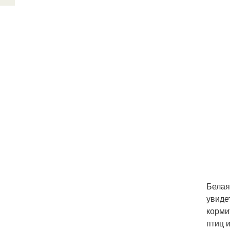
Белая
увиде
корми
птиц 