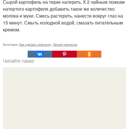
Сырой картофель на терке натереть. К 2 чайным ложкам
натертого картофеля добавить такое же количество
молока и муки. Смесь растереть, нанести вокруг глаз на
15 минут. Смыть холодной водой, смазать питательным
кремом.
Категории:
Как сделать прическу
,
Легкие прически
Читайте также
Челлендж 7 СЕКУНД. 7 Second Challenge - ваш друг дает
вам задание, вы должны выполнить его всего за 7
секунд.