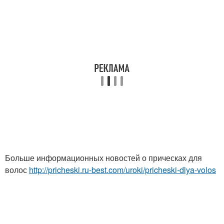
Больше информационных новостей о прическах для
волос
http://pricheski.ru-best.com/uroki/pricheski-dlya-volos