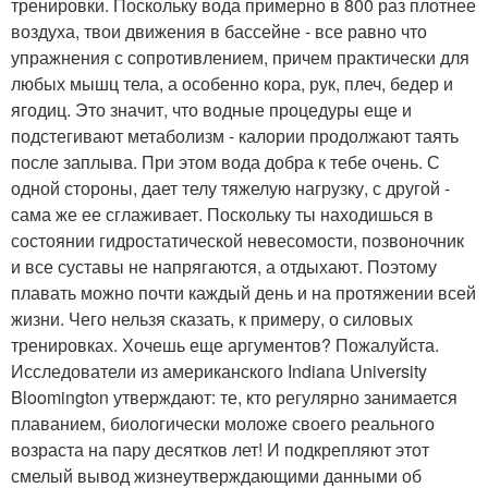
тренировки. Поскольку вода примерно в 800 раз плотнее
воздуха, твои движения в бассейне - все равно что
упражнения с сопротивлением, причем практически для
любых мышц тела, а особенно кора, рук, плеч, бедер и
ягодиц. Это значит, что водные процедуры еще и
подстегивают метаболизм - калории продолжают таять
после заплыва. При этом вода добра к тебе очень. С
одной стороны, дает телу тяжелую нагрузку, с другой -
сама же ее сглаживает. Поскольку ты находишься в
состоянии гидростатической невесомости, позвоночник
и все суставы не напрягаются, а отдыхают. Поэтому
плавать можно почти каждый день и на протяжении всей
жизни. Чего нельзя сказать, к примеру, о силовых
тренировках. Хочешь еще аргументов? Пожалуйста.
Исследователи из американского Indiana University
Bloomington утверждают: те, кто регулярно занимается
плаванием, биологически моложе своего реального
возраста на пару десятков лет! И подкрепляют этот
смелый вывод жизнеутверждающими данными об