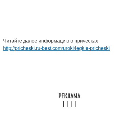
Читайте далее информацию о прическах
http://pricheski.ru-best.com/uroki/legkie-pricheski