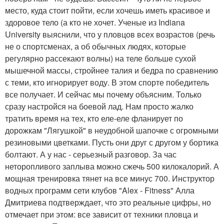
место, куда стоит пойти, если хочешь иметь красивое и
здоровое тело (а кто не хочет. Ученые из Indiana
University выяснили, что у пловцов всех возрастов (речь
не о спортсменах, а об обычных людях, которые
регулярно рассекают волны) на теле больше сухой
мышечной массы, стройнее талия и бедра по сравнению
с теми, кто игнорирует воду. В этом спорте победитель
все получает. И сейчас мы почему объясним. Только
сразу настройся на боевой лад. Нам просто жалко
тратить время на тех, кто еле-еле фланирует по
дорожкам "Лягушкой" в неудобной шапочке с огромными
резиновыми цветками. Пусть они друг с другом у бортика
болтают. А у нас - серьезный разговор. За час
неторопливого заплыва можно сжечь 500 килокалорий. А
мощная тренировка тянет на все минус 700. Инструктор
водных программ сети клубов "Alex - Fitness" Алла
Дмитриева подтверждает, что это реальные цифры, но
отмечает при этом: все зависит от техники пловца и