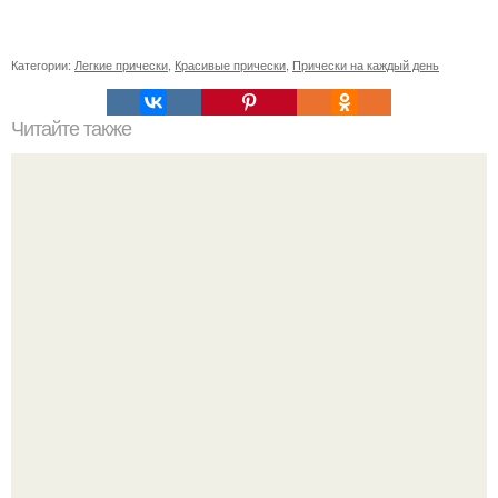
Категории:
Легкие прически
,
Красивые прически
,
Прически на каждый день
Читайте также
Выбор челки по форме лица.