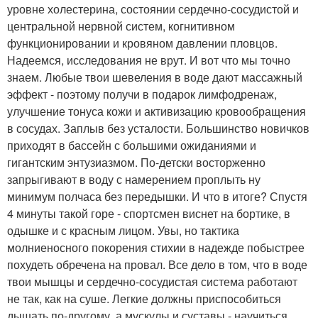
уровне холестерина, состоянии сердечно-сосудистой и
центральной нервной систем, когнитивном
функционировании и кровяном давлении пловцов.
Надеемся, исследования не врут. И вот что мы точно
знаем. Любые твои шевеления в воде дают массажный
эффект - поэтому получи в подарок лимфодренаж,
улучшение тонуса кожи и активизацию кровообращения
в сосудах. Заплыв без усталости. Большинство новичков
приходят в бассейн с большими ожиданиями и
гигантским энтузиазмом. По-детски восторженно
запрыгивают в воду с намерением проплыть ну
минимум полчаса без передышки. И что в итоге? Спустя
4 минуты такой горе - спортсмен виснет на бортике, в
одышке и с красным лицом. Увы, но тактика
молниеносного покорения стихии в надежде побыстрее
похудеть обречена на провал. Все дело в том, что в воде
твои мышцы и сердечно-сосудистая система работают
не так, как на суше. Легкие должны приспособиться
дышать по-другому, а мускулы и суставы - научиться