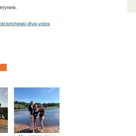
мпунем.
roki/pricheski-dlya-volos