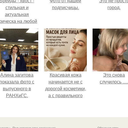
Брейды - хвост -
Фото от нашей
Это не прост
стильная и
подписчицы.
город.
актуальная
рическа на любой
случай.
Алина загитова
Красивая кожа
Это снова
показала фото с
начинается не с
случилось …
выпускного в
дорогой косметики,
РАНХиГС.
а с правильного
ухода.
онтакты
Пользовательское соглашение
Обратная связь