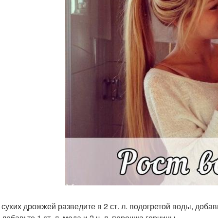
л сухих дрожжей разведите в 2 ст. л. подогретой воды, добавь
добавьте 1 ст. л. меда и 2 ч. л. порошка горчицы.