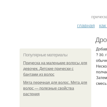
прическ
главная
как
Дро
Добав
? 30. 
Популярные материалы
обыч
Прическа на маленькие волосы для
Неско
девочек. Детские прически с
полча
бантами из волос
Затем
Мята перечная для волос. Мята для
смесь
волос — полезные свойства
растения