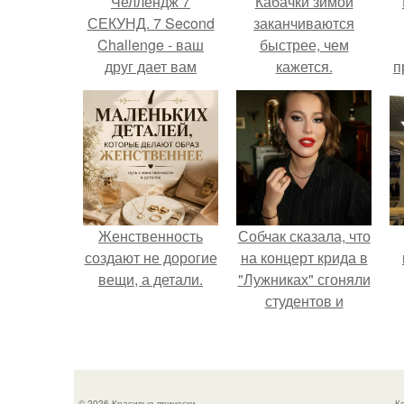
Челлендж 7
Кабачки зимой
СЕКУНД. 7 Second
заканчиваются
Challenge - ваш
быстрее, чем
друг дает вам
кажется.
п
задание, вы
должны выполнить
его всего за 7
секунд.
Женственность
Собчак сказала, что
создают не дорогие
на концерт крида в
вещи, а детали.
"Лужниках" сгоняли
студентов и
школьников, чтобы
забить зал, но даже
так везде были
пустоты.
© 2026 Красивые прически
К