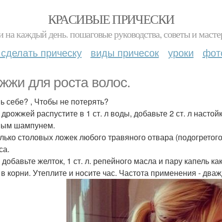
КРАСИВЫЕ ПРИЧЕСКИ
и на каждый день. пошаговые руководства, советы и масте
 сделать прическу
виды причесок
уроки
фот
жжи для роста волос.
ь себе? , Чтобы не потерять?
г дрожжей распустите в 1 ст. л воды, добавьте 2 ст. л насто
ным шампунем.
лько столовых ложек любого травяного отвара (подогретого)
са.
 добавьте желток, 1 ст. л. репейного масла и пару капель 
 в корни. Утеплите и носите час. Частота применения - два