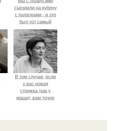
о
Мы с подругами
съездили на кубену
с палатками - и это
был тот самый
отдых, после
которого долго
смеёшься,
вспоминая каждую
мелочь!
В том случае, если
.
у вас новая
стрижка (как у
маши), вам точно
нужна фотосессия!