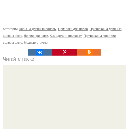
Категории:
Косы на длинные волосы
,
Прически для волос
,
Прически на длинные
волосы фото
,
Легкие прически
,
Как сделать прическу
,
Прически на короткие
волосы фото
,
Модные стрижки
Читайте также
Если побриться налысо за сколько отрастут волосы. Как
я подстриглась налысо и как изменились волосы после
этого