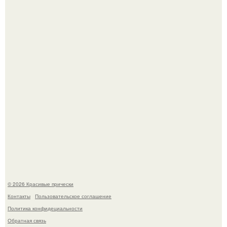
Моника беллуччи, наша вечная икона стиля, снова в
центре внимания!
Борющийся с раком поджелудочной железы Евгений
Алдонин вернулся в Москву после почти года лечения в
Германии.
© 2026 Красивые прически
Контакты
Пользовательское соглашение
Политика конфидециальности
Обратная связь