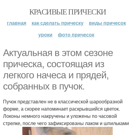
КРАСИВЫЕ ПРИЧЕСКИ
главная
как сделать прическу
виды причесок
уроки
фото причесок
Актуальная в этом сезоне
прическа, состоящая из
легкого начеса и прядей,
собранных в пучок.
Пучок представлен не в классической шарообразной
форме, а скорее напоминает раскрывшийся цветок.
Локоны немного накручены и уложены по часовой
стрелке, после чего зафиксированы лаком и шпильками