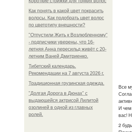
Короткие стрижки для тонких волос
Как понять в какой цвет покрасить
волосы. Как подобрать цвет волос
по цветотипу внешности?
"Отпустили Жить к Возлюбленному"
- подписчики уверены, что 16-
летняя Анна пересильд живёт с 20-
летним Ваней Дмитриенко.
Тибетский календарь.
Рекомендации на 7 августа 2026 г.
Традиционная грузинская одежда.
Все м
Согла
"Долгая Дорога в Дюнах" с
актив
выдающейся актрисой Лилитой
И чем
озолиней в одной из главных
вас! 
ролей.
2 буд