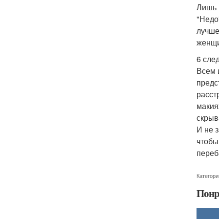
Лишь 
"Недо
лучше
женщи
6 сле
Всем 
предс
расст
макия
скрыв
И не 
чтобы
переб
Категори
Понр