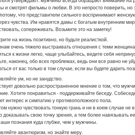
логи утверждают: мужчины всегда обращают внимание на 
ы и смотрят фильмы о любви. В это непросто поверить, но э
 потому, что представители сильного воспринимают женскую
через чувства. Им нравятся дамы с богатым внутренним миро
ствовать, сопереживать. Возьмите это на заметку!
трите на жизнь позитивно, но будьте реалисткой.
нам очень тяжело выстраивать отношения с теми женщинам
иться к жизни легко, чаще улыбайтесь, ведите себя неприну
ьте, наконец, обо всех проблемах, ведь они все равно не у
аться от вас только в том случае, если вы будете дарить п
являйте ум, но не занудство.
твует довольно распространенное мнение о том, что мужчи
ние. Хотите понравиться - поддерживайте беседу. Собеседни
ет интерес и симпатию у противоположного пола.
том нужно чувствовать тонкую грань и ни в коем случае не в
о доказывать свою точку зрения, а тем более навязывать ее
ваши познания куда глубже, чем у мужчины.
являйте авантюризм, но знайте меру.