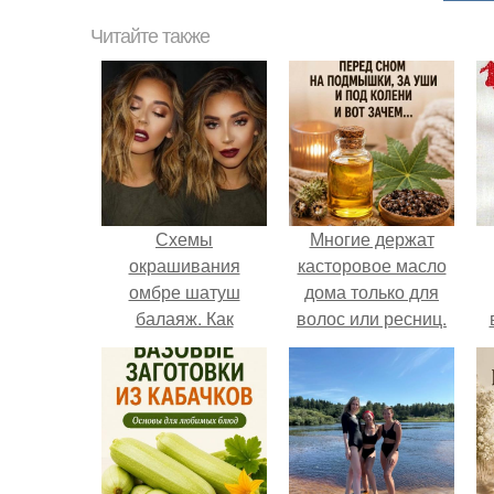
Читайте также
Схемы
Многие держат
окрашивания
касторовое масло
омбре шатуш
дома только для
балаяж. Как
волос или ресниц.
выбрать
окрашивание для
себя