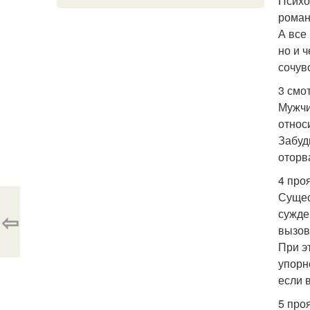
Психо
роман
А все
но и 
сочув
3 смо
Мужчи
относ
Забуд
оторв
4 про
Сущес
сужде
⇦
вызов
При э
упорн
если 
5 про