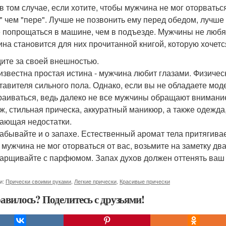
в том случае, если хотите, чтобы мужчина не мог оторватьс
" чем "пере". Лучше не позвонить ему перед обедом, лучше
 попрощаться в машине, чем в подъезде. Мужчины не любя
на становится для них прочитанной книгой, которую хочетс
дите за своей внешностью.
известна простая истина - мужчина любит глазами. Физиче
тавителя сильного пола. Однако, если вы не обладаете мод
раиваться, ведь далеко не все мужчины обращают внимание
ж, стильная прическа, аккуратный маникюр, а также одежд
ающая недостатки.
забывайте и о запахе. Естественный аромат тела притягива
 мужчина не мог оторваться от вас, возьмите на заметку дв
арщивайте с парфюмом. Запах духов должен оттенять ваш
и:
Прически своими руками
,
Легкие прически
,
Красивые прически
авилось? Поделитесь с друзьями!