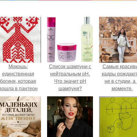
Мокошь:
Список шампуни с
Самые красив
единственная
нейтральным pH.
кадры рождают
богиня, которая
Что значит pH
не в студии, а
вошла в пантеон
шампуня?
моменте.
князя Владимира.