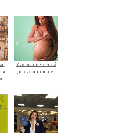
ые
У анны плетнёвой
ся
день ностальгии.
 в