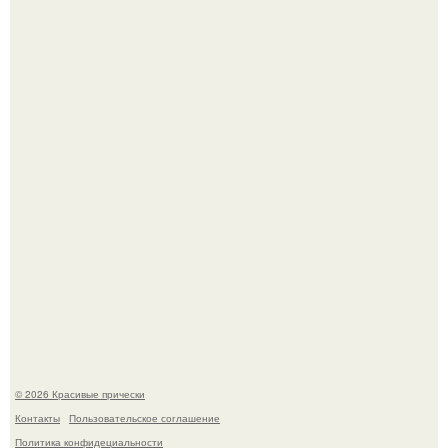
Алина загитова показала фото с выпускного в РАНХиГС.
Моника беллуччи, наша вечная икона стиля, снова в
центре внимания!
© 2026 Красивые прически
Контакты
Пользовательское соглашение
Политика конфидециальности