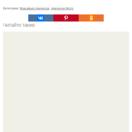
Категории:
Красивые прически
,
прически фото
Читайте также
Чем восстановить волосы после осветления. Домашние
способы восстановления волос после осветления