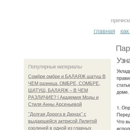
прическ
главная
как
Пар
Узна
Популярные материалы
Уклад
Сомбре омбре и БАЛАЯЖ шатуш В
прави
ЧЕМ разница. ОМБРЕ, СОМБРЕ,
стать
ШАТУШ, БАЛАЯЖ – В ЧЕМ
доме.
РАЗЛИЧИЕ? | Академия Моды и
Стиля Анны Арсеньевой
1. Оп
Перед
"Долгая Дорога в Дюнах" с
Что в
выдающейся актрисой Лилитой
испол
озолиней в одной из главных