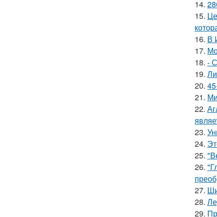
14.
28
15.
Це
котора
16.
В 
17.
Мо
18.
- 
19.
Ли
20.
45
21.
Ми
22.
Аг
являе
23.
Ун
24.
Эт
25.
"В
26.
"Г
преоб
27.
Ши
28.
Ле
29.
Пр