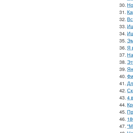
30.
Но
31.
Ка
32.
Вс
33.
Ищ
34.
Ищ
35.
Эм
36.
Я 
37.
На
38.
Эт
39.
Ян
40.
Фи
41.
Дл
42.
Ск
43.
4 
44.
Кр
45.
Пр
46.
18
47.
"М