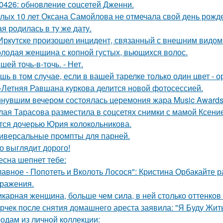
0426: обновление соцсетей Дженни.
лых 10 лет Оксана Самойлова не отмечала свой день рожде
я родилась в ту же дату.
Иркутске произошел инцидент, связанный с внешним видом
лодая женщина с копной густых, вьющихся волос.
Сшей точь-в-точь. - Нет.
шь в том случае, если в вашей тарелке только один цвет -
-Летняя Равшана куркова делится новой фотосессией.
нувшим вечером состоялась церемония жара Music Awards 
лая Тарасова разместила в соцсетях снимки с мамой Ксени
тся дочерью Юрия колокольникова.
иверсальные промпты для парней.
о выглядит дорого!
есна шепнет тебе:
лавное - Попотеть и Вколоть Лосося": Кристина Орбакайте
ражения.
карная женщина, больше чем сила, в ней столько оттенков 
рчек после снятия домашнего ареста заявила: "Я Буду Жить
одам из личной коллекции: