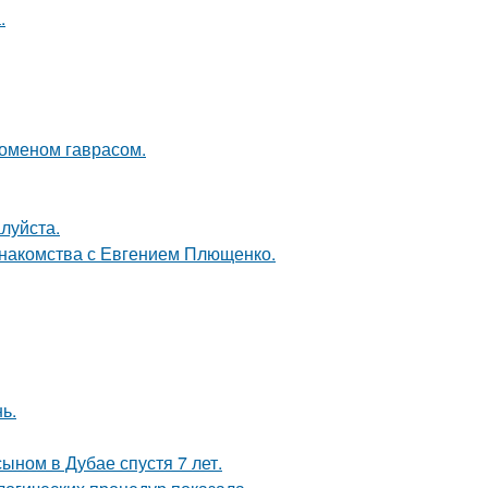
.
Роменом гаврасом.
луйста.
знакомства с Евгением Плющенко.
ь.
ыном в Дубае спустя 7 лет.