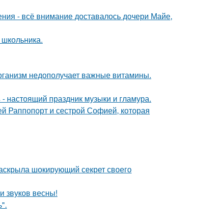
ния - всё внимание доставалось дочери Майе,
 школьника.
 организм недополучает важные витамины.
- настоящий праздник музыки и гламура.
ей Раппопорт и сестрой Софией, которая
 раскрыла шокирующий секрет своего
и звуков весны!
".