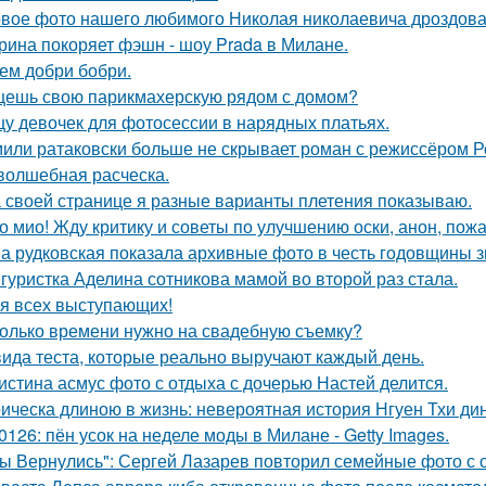
вое фото нашего любимого Николая николаевича дроздова
рина покоряет фэшн - шоу Prada в Милане.
ем добри бобри.
ешь свою парикмахерскую рядом с домом?
у девочек для фотосессии в нарядных платьях.
или ратаковски больше не скрывает роман с режиссёром 
волшебная расческа.
 своей странице я разные варианты плетения показываю.
о мио! Жду критику и советы по улучшению оски, анон, пожа
а рудковская показала архивные фото в честь годовщины 
гуристка Аделина сотникова мамой во второй раз стала.
я всех выступающих!
олько времени нужно на свадебную съемку?
вида теста, которые реально выручают каждый день.
истина асмус фото с отдыха с дочерью Настей делится.
ическа длиною в жизнь: невероятная история Нгуен Тхи дин
0126: пён усок на неделе моды в Милане - Getty Images.
ы Вернулись": Сергей Лазарев повторил семейные фото с с