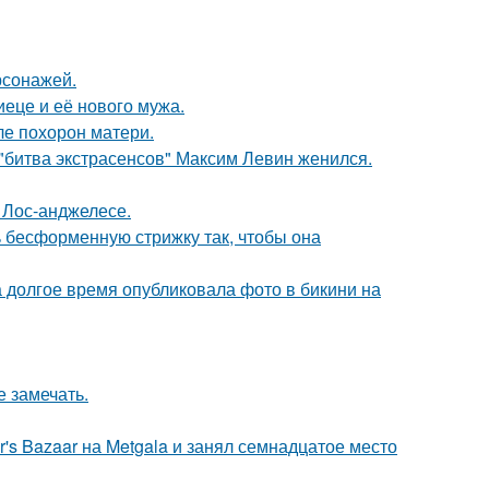
рсонажей.
еце и её нового мужа.
ле похорон матери.
"битва экстрасенсов" Максим Левин женился.
 Лос-анджелесе.
ь бесформенную стрижку так, чтобы она
а долгое время опубликовала фото в бикини на
е замечать.
's Bazaar на Metgala и занял семнадцатое место