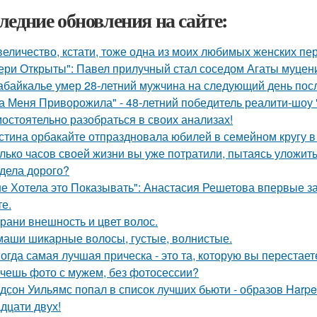
ледние обновления на сайте:
величество, кстати, тоже одна из моих любимых женских пе
ери Открыты": Павел прилучный стал соседом Агаты муцени
абайкалье умер 28-летний мужчина на следующий день пос
а Меня Приворожила" - 48-летний победитель реалити-шоу 
остоятельно разобраться в своих анализах!
стина орбакайте отпраздновала юбилей в семейном кругу в
лько часов своей жизни вы уже потратили, пытаясь уложит
дела дорого?
не Хотела это Показывать": Анастасия Решетова впервые з
те.
рани внешность и цвет волос.
маши шикарные волосы, густые, волнистые.
огда самая лучшая прическа - это та, которую вы перестает
чешь фото с мужем, без фотосессии?
дсон Уильямс попал в список лучших бьюти - образов Harper
адцати двух!