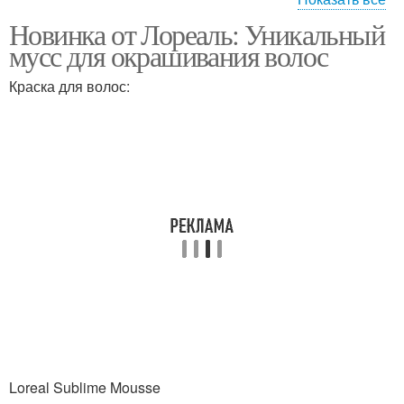
Новинка от Лореаль: Уникальный
Мусс для волос
Мусс на волосы
мусс для окрашивания волос
Краска для волос:
Loreal Sublime Mousse