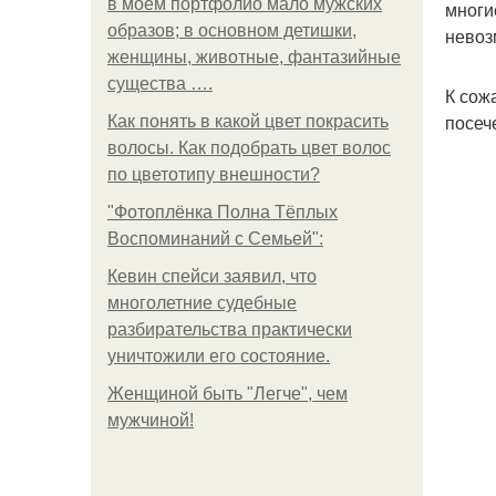
в моем портфолио мало мужских
многи
образов; в основном детишки,
невоз
женщины, животные, фантазийные
существа ….
К сож
посеч
Как понять в какой цвет покрасить
волосы. Как подобрать цвет волос
по цветотипу внешности?
"Фотоплёнка Полна Тёплых
Воспоминаний с Семьей":
Кевин спейси заявил, что
многолетние судебные
разбирательства практически
уничтожили его состояние.
Женщиной быть "Легче", чем
мужчиной!