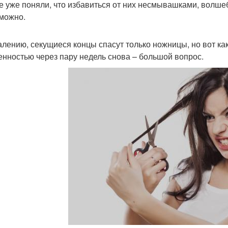
е уже поняли, что избавиться от них несмывашками, волш
можно.
алению, секущиеся концы спасут только ножницы, но вот как
енностью через пару недель снова – большой вопрос.