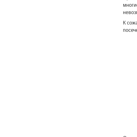
многи
невоз
К сож
посеч