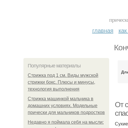
прическ
главная
как
Кон
Популярные материалы
Дл
Стрижка под 1 см. Виды мужской
стрижки бокс. Плюсы и минусы,
технология выполнения
Стрижка машинкой мальчика в
От 
домашних условиях. Модельные
спас
прически для мальчиков подростков
Недавно я поймала себя на мысли:
Сухие