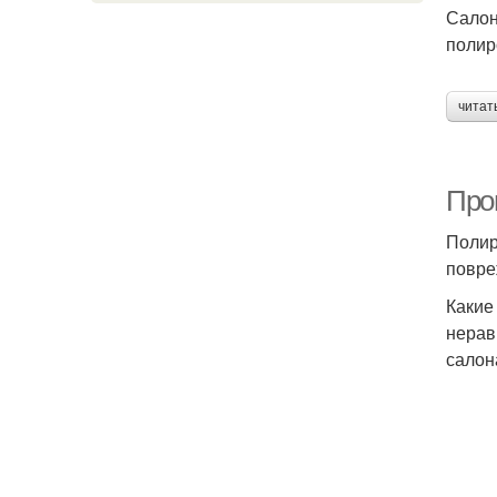
Салон
полир
читат
Проц
Полир
повре
Какие
нерав
салон