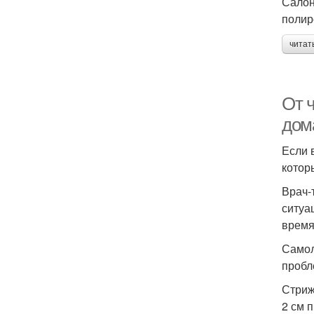
Салон
полир
читат
От 
дом
Если 
котор
Врач-
ситуа
время
Самол
пробл
Стриж
2 см 