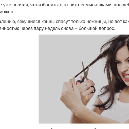
е уже поняли, что избавиться от них несмывашками, волш
можно.
алению, секущиеся концы спасут только ножницы, но вот как
енностью через пару недель снова – большой вопрос.