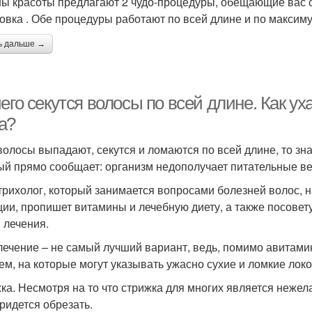
ы красоты предлагают 2 чудо-процедуры, обещающие вас с
овка . Обе процедуры работают по всей длине и по максим
ь дальше →
чего секутся волосы по всей длине. Как 
а?
волосы выпадают, секутся и ломаются по всей длине, то зна
ый прямо сообщает: организм недополучает питательные в
трихолог, который занимается вопросами болезней волос, 
ции, пропишет витамины и лечебную диету, а также посовету
 лечения.
ечение – не самый лучший вариант, ведь, помимо авитами
ем, на которые могут указывать ужасно сухие и ломкие локо
ка. Несмотря на то что стрижка для многих является нежела
придется обрезать.