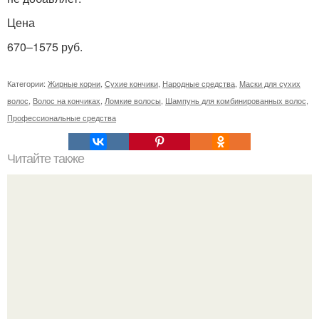
Цена
670–1575 руб.
Категории:
Жирные корни
,
Сухие кончики
,
Народные средства
,
Маски для сухих
волос
,
Волос на кончиках
,
Ломкие волосы
,
Шампунь для комбинированных волос
,
Профессиональные средства
Читайте также
Капус кто производитель краска для волос. Немного о
бренде