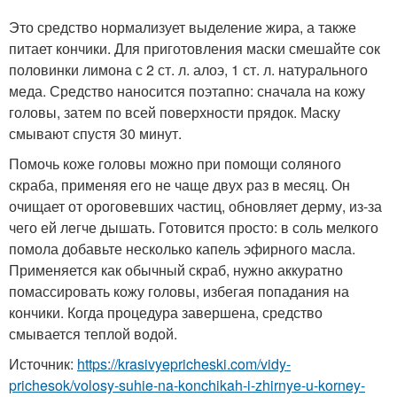
Это средство нормализует выделение жира, а также
питает кончики. Для приготовления маски смешайте сок
половинки лимона с 2 ст. л. алоэ, 1 ст. л. натурального
меда. Средство наносится поэтапно: сначала на кожу
головы, затем по всей поверхности прядок. Маску
смывают спустя 30 минут.
Помочь коже головы можно при помощи соляного
скраба, применяя его не чаще двух раз в месяц. Он
очищает от ороговевших частиц, обновляет дерму, из-за
чего ей легче дышать. Готовится просто: в соль мелкого
помола добавьте несколько капель эфирного масла.
Применяется как обычный скраб, нужно аккуратно
помассировать кожу головы, избегая попадания на
кончики. Когда процедура завершена, средство
смывается теплой водой.
Источник:
https://krasivyepricheski.com/vidy-
prichesok/volosy-suhie-na-konchikah-i-zhirnye-u-korney-