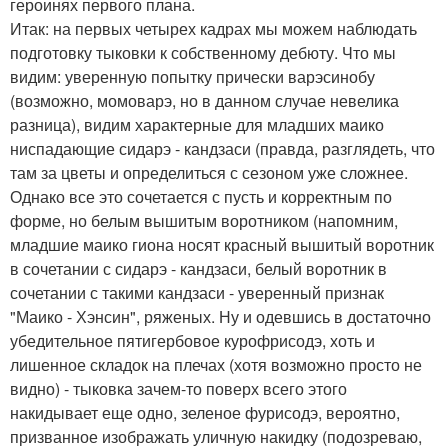
героинях первого плана.
Итак: на первых четырех кадрах мы можем наблюдать
подготовку тыковки к собственному дебюту. Что мы
видим: уверенную попытку прически варэсинобу
(возможно, момоварэ, но в данном случае невелика
разница), видим характерные для младших маико
ниспадающие сидарэ - кандзаси (правда, разглядеть, что
там за цветы и определиться с сезоном уже сложнее.
Однако все это сочетается с пусть и корректным по
форме, но белым вышитым воротником (напомним,
младшие маико гиона носят красный вышитый воротник
в сочетании с сидарэ - кандзаси, белый воротник в
сочетании с такими кандзаси - уверенный признак
"Маико - Хэнсин", ряженых. Ну и одевшись в достаточно
убедительное пятигербовое курофрисодэ, хоть и
лишенное складок на плечах (хотя возможно просто не
видно) - тыковка зачем-то поверх всего этого
накидывает еще одно, зеленое фурисодэ, вероятно,
призванное изображать уличную накидку (подозреваю,