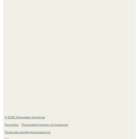
В том случае, если у вас новая стрижка (как у маши), вам
точно нужна фотосессия!
"Начался новый роман?
© 2026 Красивые прически
Контакты
Пользовательское соглашение
Политика конфидециальности