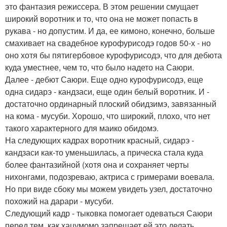
это фантазия режиссера. В этом решении смущает
широкий воротник и то, что она не может попасть в
рукава - но допустим. И да, ее кимоно, конечно, больше
смахивает на свадебное курофурисодэ годов 50-х - но
оно хотя бы пятигербовое курофурисодэ, что для дебюта
куда уместнее, чем то, что было надето на Саюри.
Далее - дебют Саюри. Еще одно курофурисодэ, еще
одна сидарэ - кандзаси, еще один белый воротник. И -
достаточно ординарный плоский обидзимэ, завязанный
на кома - мусуби. Хорошо, что широкий, плохо, что нет
такого характерного для маико обидомэ.
На следующих кадрах воротник красный, сидарэ -
кандзаси как-то уменьшилась, а прическа стала куда
более фантазийной (хотя она и сохраняет черты
нихонгами, подозреваю, актриса с гримерами воевала.
Но при виде сбоку мы можем увидеть узел, достаточно
похожий на дарари - мусуби.
Следующий кадр - тыковка помогает одеваться Саюри
перед тем, как хацумомо запрещает ей это делать.