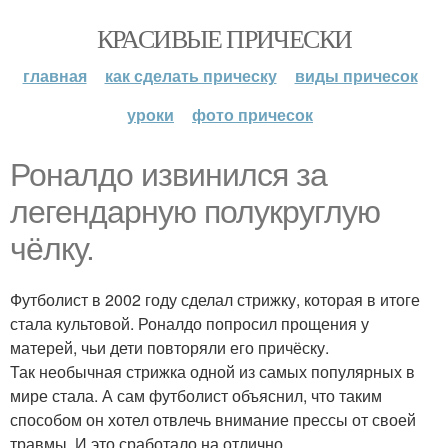
КРАСИВЫЕ ПРИЧЕСКИ
главная
как сделать прическу
виды причесок
уроки
фото причесок
Роналдо извинился за
легендарную полукруглую
чёлку.
Футболист в 2002 году сделал стрижку, которая в итоге
стала культовой. Роналдо попросил прощения у
матерей, чьи дети повторяли его причёску.
Так необычная стрижка одной из самых популярных в
мире стала. А сам футболист объяснил, что таким
способом он хотел отвлечь внимание прессы от своей
травмы. И это сработало на отлично.