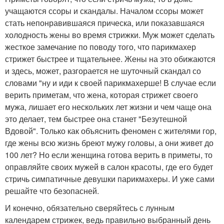
учащаются ссоры и скандалы. Началом ссоры может
стать непонравившаяся прическа, или показавшаяся
холодность жены во время стрижки. Муж может сделать
жесткое замечание по поводу того, что парикмахер
стрижет быстрее и тщательнее. Жены на это обижаются
и здесь, может, разгорается не шуточный скандал со
словами "ну и иди к своей парикмахерше! В случае если
верить приметам, что жена, которая стрижет своего
мужа, лишает его нескольких лет жизни и чем чаще она
это делает, тем быстрее она станет "Безутешной
Вдовой". Только как объяснить феномен с жителями гор,
где жены всю жизнь бреют мужу головы, а они живет до
100 лет? Но если женщина готова верить в приметы, то
оправляйте своих мужей в салон красоты, где его будет
стричь симпатичные девушки парикмахеры. И уже сами
решайте что безопасней.
И конечно, обязательно сверяйтесь с лунным
календарем стрижек, ведь правильно выбранный день