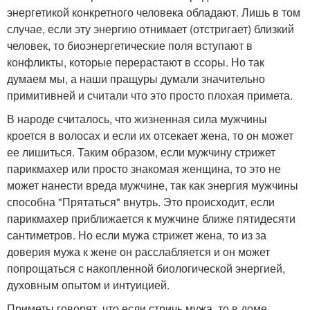
энергетикой конкретного человека обладают. Лишь в том
случае, если эту энергию отнимает (отстригает) близкий
человек, то биоэнергетические поля вступают в
конфликты, которые перерастают в ссоры. Но так
думаем мы, а наши пращуры думали значительно
примитивней и считали что это просто плохая примета.
В народе считалось, что жизненная сила мужчины
кроется в волосах и если их отсекает жена, то он может
ее лишиться. Таким образом, если мужчину стрижет
парикмахер или просто знакомая женщина, то это не
может нанести вреда мужчине, так как энергия мужчины
способна "Прятаться" внутрь. Это происходит, если
парикмахер приближается к мужчине ближе пятидесяти
сантиметров. Но если мужа стрижет жена, то из за
доверия мужа к жене он расслабляется и он может
попрощаться с накопленной биологической энергией,
духовным опытом и интуицией.
Приметы говорят, что если стричь мужа, то в доме