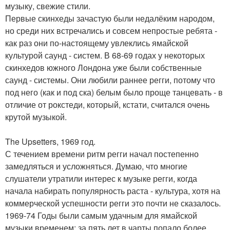
музыку, свежие стили.
Первые скинхеды зачастую были недалёким народом,
но среди них встречались и совсем непростые ребята -
как раз они по-настоящему увлеклись ямайской
культурой саунд - систем. В 68-69 годах у некоторых
скинхедов южного Лондона уже были собственные
саунд - системы. Они любили раннее регги, потому что
под него (как и под ска) белым было проще танцевать - в
отличие от рокстеди, который, кстати, считался очень
крутой музыкой.
The Upsetters, 1969 год.
С течением времени ритм регги начал постепенно
замедляться и усложняться. Думаю, что многие
слушатели утратили интерес к музыке регги, когда
начала набирать популярность раста - культура, хотя на
коммерческой успешности регги это почти не сказалось.
1969-74 Годы были самым удачным для ямайской
музыки временем: за пять лет в чарты попало более