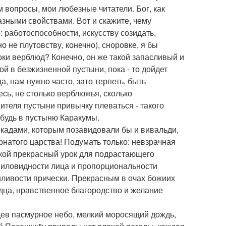
м вопросы, мои любезные читатели. Бог, как
азными свойствами. Вот и скажите, чему
 работоспособности, искусству созидать,
 не плутовству, конечно), сноровке, я бы
оки верблюд? Конечно, он же такой запасливый и
ой в безжизненной пустыни, пока - то дойдет
а, нам нужно часто, зато терпеть, быть
ь, не столько верблюжья, сколько
жителя пустыни привычку плеваться - такого
ибудь в пустыню Каракумы.
скадами, которым позавидовали бы и вивальди,
рнатого царства! Подумать только: невзрачная
акой прекрасный урок для подрастающего
 миловидности лица и пропорциональности
ейливости прически. Прекрасным в очах божиих
дца, нравственное благородство и желание
идев пасмурное небо, мелкий моросящий дождь,