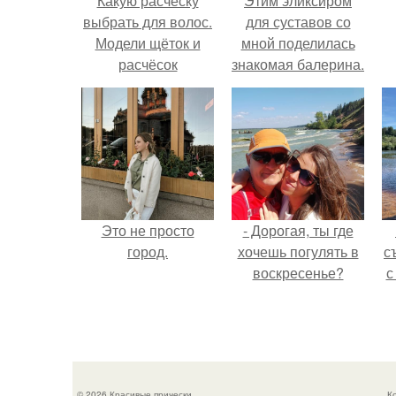
Какую расческу
Этим эликсиром
выбрать для волос.
для суставов со
Модели щёток и
мной поделилась
расчёсок
знакомая балерина.
Это не просто
- Дорогая, ты где
город.
хочешь погулять в
с
воскресенье?
с
в
© 2026 Красивые прически
К