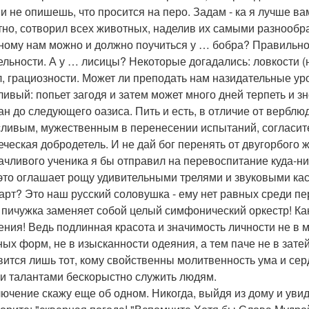
 и не опишешь, что просится на перо. Задам - ка я лучше ва
тно, сотворил всех животных, наделив их самыми разнообр
ному нам можно и должно поучиться у … бобра? Правильно:
ельности. А у … лисицы? Некоторые догадались: ловкости (но
л, грациозности. Может ли преподать нам назидательные ур
ливый: попьет загодя и затем может много дней терпеть и зн
ан до следующего оазиса. Пить и есть, в отличие от верблюд
ливым, мужественным в перенесении испытаний, согласитес
еческая добродетель. И не дай бог перенять от двугорбого 
ачливого ученика я бы отправил на перевоспитание куда-н
 это оглашает рощу удивительными трелями и звуковыми ка
арт? Это наш русский соловушка - ему нет равных среди пе
 пичужка заменяет собой целый симфонический оркестр! К
ения! Ведь подлинная красота и значимость личности не в
ных форм, не в изысканности одеяния, а тем паче не в зат
вится лишь тот, кому свойственны молитвенность ума и сер
и талантами бескорыстно служить людям.
лючение скажу еще об одном. Никогда, выйдя из дому и ув