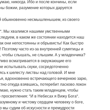
умаю, никогда. Ибо и после кончины, если
йны божии, разумение которых даруется
ый обыкновенно несмышленышем, из своего
а". Мы хвалимся нашими умственными
следуем, в каком же состоянии находится наш
ак они непостоянны и обрывисты! Как быстро
 Поэтому часто из-за внутренней сумятицы и
и, чтобы слышать, не слышим. А у младенчика?
ытливо всматривается в окружающие его
е испытывать скуки, сосредоточенно
сь к шелесту листвы над головой. И мне
вья, вдохновенно встречающего вечернюю зарю,
тно откуда взявшись, потеребит ласково локон
Думаю, нужно стать таким младенцем, чтобы
 просветления: "И в Небесах я Вижу Бога".
азумному и чистому сердцем человеку о боге,
ю мы судим об искусности и премудрости