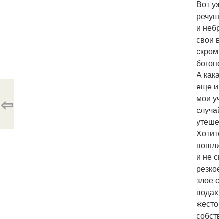
Вот у
речуш
и неб
свои 
скром
богоп
А как
еще и
мои у
⇦
случа
утеше
Хотит
пошли 
и не 
резко
злое 
водах
жесто
собст