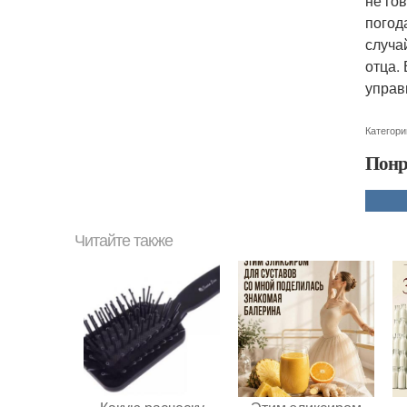
не го
погод
случа
отца.
управи
Категори
Понр
Читайте также