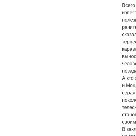
Всего
извес
полез
рачит
сказа
терпе
карав
вынос
челов
незад
А кто
и Моц
серая
покол
телес
стано
своим
В зак