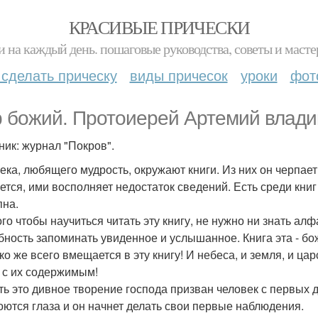
КРАСИВЫЕ ПРИЧЕСКИ
и на каждый день. пошаговые руководства, советы и масте
 сделать прическу
виды причесок
уроки
фот
 божий. Протоиерей Артемий влади
ник: журнал "Покров".
ека, любящего мудрость, окружают книги. Из них он черпает
ется, ими восполняет недостаток сведений. Есть среди книг
пна.
ого чтобы научиться читать эту книгу, не нужно ни знать а
бность запоминать увиденное и услышанное. Книга эта - бож
ко же всего вмещается в эту книгу! И небеса, и земля, и ца
 с их содержимым!
ть это дивное творение господа призван человек с первых 
оются глаза и он начнет делать свои первые наблюдения.