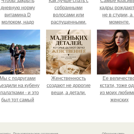
Чтобы закрыть
Как лучше спать с
Самые красив
дневную норму
собранными
кадры рождают
витамина D
волосами или
не в студии, а
молоком, надо
распущенными.
моменте.
выпить 30 литров
Эффективный уход
или съесть одну
за волосами перед
чайную ложку
сном для их
печени трески.
ночного
восстановления
Мы с подругами
Женственность
Ее величество
ъездили на кубену
создают не дорогие
кстати, тоже о
 палатками - и это
вещи, а детали.
из моих любим
был тот самый
женских
отдых, после
персонажей.
которого долго
смеёшься,
споминая каждую
онтакты
Пользовательское соглашение
Обратная связь