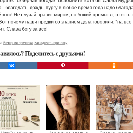
ворите: "скверная погода! "Вспомните Хотя бы Слова Мудро
а - благодать, дождь, пургу в любое время года надо благо
йного! Не случай правит миром, но божий промысл, то есть
 Вот почему наши предки со знанием дела говорили: "на все
т. Слава богу за все!
и:
Вечерние прически
,
Как сделать прическу
авилось? Поделитесь с друзьями!