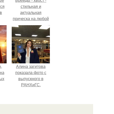
ые
Брейды - хвост -
ся
стильная и
 в
актуальная
прическа на любой
случай.
,
Алина загитова
дна
показала фото с
ых
выпускного в
РАНХиГС.