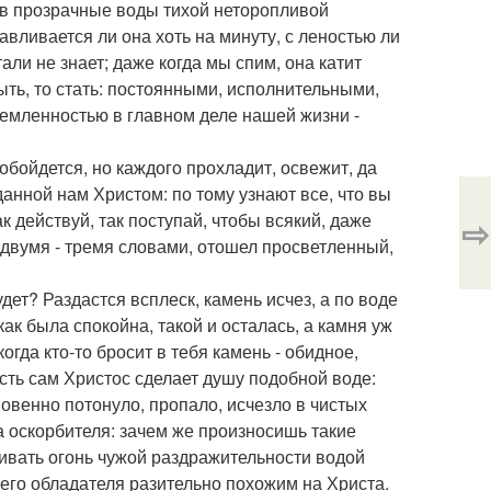
о в прозрачные воды тихой неторопливой
авливается ли она хоть на минуту, с леностью ли
ли не знает; даже когда мы спим, она катит
ыть, то стать: постоянными, исполнительными,
емленностью в главном деле нашей жизни -
 обойдется, но каждого прохладит, освежит, да
анной нам Христом: по тому узнают все, что вы
к действуй, так поступай, чтобы всякий, даже
⇨
двумя - тремя словами, отошел просветленный,
дет? Раздастся всплеск, камень исчез, а по воде
 как была спокойна, такой и осталась, а камня уж
огда кто-то бросит в тебя камень - обидное,
усть сам Христос сделает душу подобной воде:
новенно потонуло, пропало, исчезло в чистых
а оскорбителя: зачем же произносишь такие
ивать огонь чужой раздражительности водой
его обладателя разительно похожим на Христа.