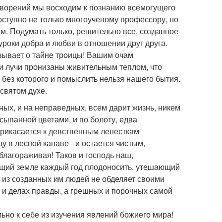
творений мы восходим к познанию всемогущего
доступно не только многоученому профессору, но
. Подумать только, решительно все, созданное
 уроки добра и любви в отношении друг друга.
азывает о тайне троицы! Вашим очам
ти лучи пронизаны живительным теплом, что
, без которого и помыслить нельзя нашего бытия.
 святом духе.
ных, и на неправедных, всем дарит жизнь, никем
усыпанной цветами, и по болоту, едва
прикасается к девственным лепесткам
 в лесной канаве - и остается чистым,
благораживая! Таков и господь наш,
щий земле каждый год плодоносить, утешающий
о из созданных им людей не обделяет своими
е и делах правды, а грешных и порочных самой
но к себе из изучения явлений божиего мира!