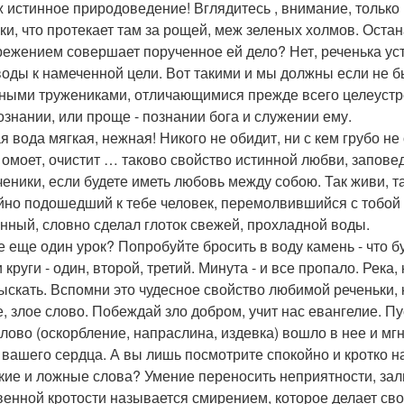
ж истинное природоведение! Вглядитесь , внимание, тольк
ки, что протекает там за рощей, меж зеленых холмов. Остан
режением совершает порученное ей дело? Нет, реченька уста
воды к намеченной цели. Вот такими и мы должны если не б
ными тружениками, отличающимися прежде всего целеустр
ознании, или проще - познании бога и служении ему.
ая вода мягкая, нежная! Никого не обидит, ни с кем грубо не
 омоет, очистит … таково свойство истинной любви, заповед
ченики, если будете иметь любовь между собою. Так живи, та
йно подошедший к тебе человек, перемолвившийся с тобой 
нный, словно сделал глоток свежей, прохладной воды.
е еще один урок? Попробуйте бросить в воду камень - что бу
круги - один, второй, третий. Минута - и все пропало. Река,
сыскать. Вспомни это чудесное свойство любимой реченьки, к
е, злое слово. Побеждай зло добром, учит нас евангелие. П
слово (оскорбление, напраслина, издевка) вошло в нее и мг
 вашего сердца. А вы лишь посмотрите спокойно и кротко н
кие и ложные слова? Умение переносить неприятности, зал
венной кротости называется смирением, которое делает сво