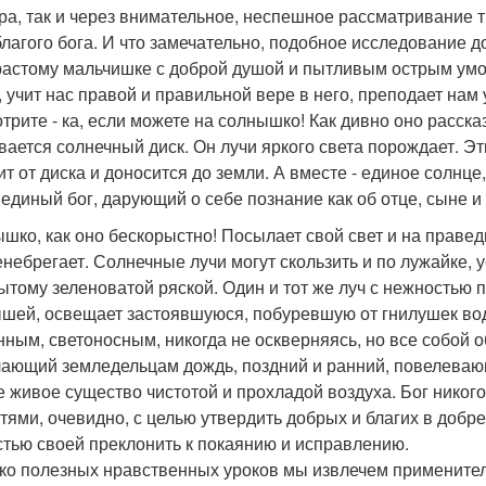
ра, так и через внимательное, неспешное рассматривание 
благого бога. И что замечательно, подобное исследование 
растому мальчишке с доброй душой и пытливым острым умом
, учит нас правой и правильной вере в него, преподает нам
трите - ка, если можете на солнышко! Как дивно оно расск
вается солнечный диск. Он лучи яркого света порождает. Э
ит от диска и доносится до земли. А вместе - единое солнце
 единый бог, дарующий о себе познание как об отце, сыне и
шко, как оно бескорыстно! Посылает свой свет и на правед
енебрегает. Солнечные лучи могут скользить и по лужайке, 
ытому зеленоватой ряской. Один и тот же луч с нежностью 
шей, освещает застоявшуюся, побуревшую от гнилушек воду
нным, светоносным, никогда не оскверняясь, но все собой о
ающий земледельцам дождь, поздний и ранний, повелеваю
е живое существо чистотой и прохладой воздуха. Бог никог
тями, очевидно, с целью утвердить добрых и благих в добр
стью своей преклонить к покаянию и исправлению.
ко полезных нравственных уроков мы извлечем применитель