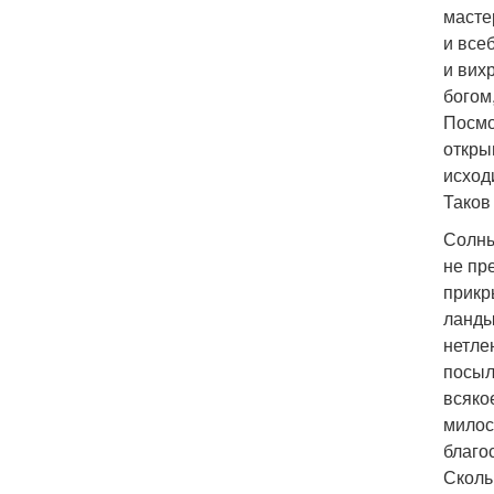
масте
и все
и вих
богом
Посмо
откры
исход
Таков
Солны
не пр
прикр
ланды
нетле
посыл
всяко
милос
благо
Сколь