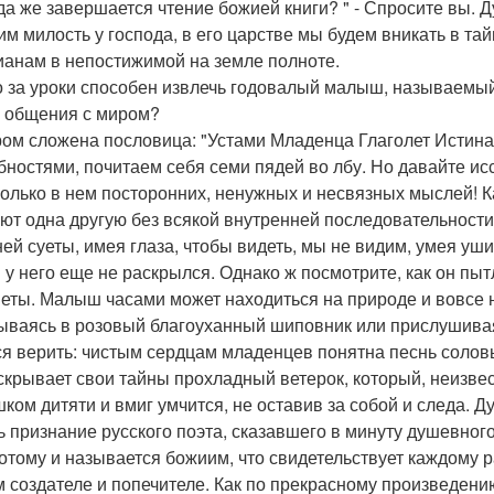
гда же завершается чтение божией книги? " - Спросите вы. Д
им милость у господа, в его царстве мы будем вникать в та
ианам в непостижимой на земле полноте.
о за уроки способен извлечь годовалый малыш, называем
 общения с миром?
ом сложена пословица: "Устами Младенца Глаголет Истин
бностями, почитаем себя семи пядей во лбу. Но давайте ис
колько в нем посторонних, ненужных и несвязных мыслей! К
ют одна другую без всякой внутренней последовательности!
ей суеты, имея глаза, чтобы видеть, мы не видим, умея уш
м у него еще не раскрылся. Однако ж посмотрите, как он п
еты. Малыш часами может находиться на природе и вовсе н
ываясь в розовый благоуханный шиповник или прислушивая
ся верить: чистым сердцам младенцев понятна песнь соло
скрывает свои тайны прохладный ветерок, который, неизвес
шком дитяти и вмиг умчится, не оставив за собой и следа. 
ь признание русского поэта, сказавшего в минуту душевного
отому и называется божиим, что свидетельствует каждому р
 создателе и попечителе. Как по прекрасному произведени