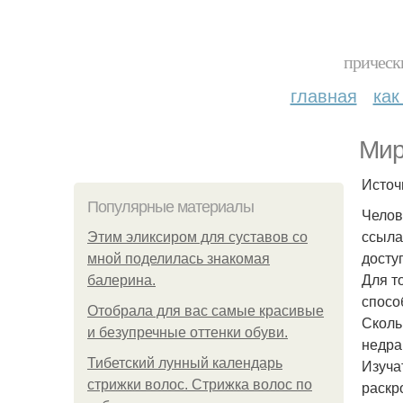
прическ
главная
как
Мир
Источ
Популярные материалы
Челов
ссыла
Этим эликсиром для суставов со
досту
мной поделилась знакомая
Для т
балерина.
спосо
Отобрала для вас самые красивые
Сколь
и безупречные оттенки обуви.
недра
Тибетский лунный календарь
Изуча
стрижки волос. Стрижка волос по
раскр