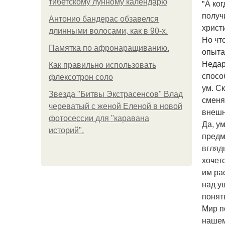
тибетскому лунному календарю
"А ко
получ
Антонио бандерас обзавелся
христ
длинными волосами, как в 90-х.
Но чт
Памятка по афронаращиванию.
опыта
Недар
Как правильно использовать
спосо
флексотрон соло
ум. С
Звезда "Битвы Экстрасенсов" Влад
сменя
череватый с женой Еленой в новой
внешн
фотосессии для "каравана
Да, у
историй".
предм
вгляд
хочет
им ра
над у
понят
Мир п
нашем