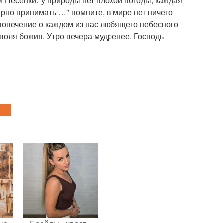
й Песенки:"у природы нет плохой погоды, каждая
дарно принимать …" помните, в мире нет ничего
 попечение о каждом из нас любящего небесного
 воля божия. Утро вечера мудренее. Господь