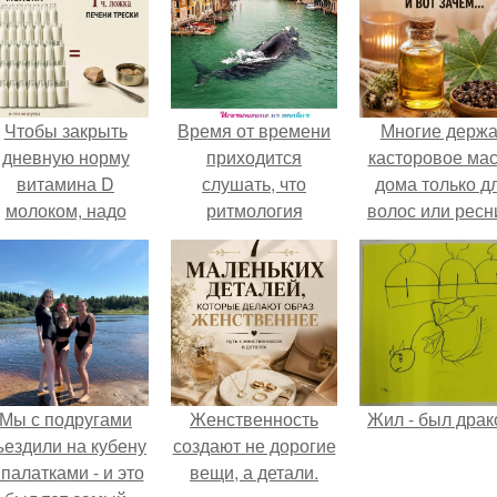
Чтобы закрыть
Время от времени
Многие держа
дневную норму
приходится
касторовое ма
витамина D
слушать, что
дома только д
молоком, надо
ритмология
волос или ресн
выпить 30 литров
подходит ко всему
или съесть одну
уж слишком
чайную ложку
стандартно.
печени трески.
Мы с подругами
Женственность
Жил - был драк
ъездили на кубену
создают не дорогие
 палатками - и это
вещи, а детали.