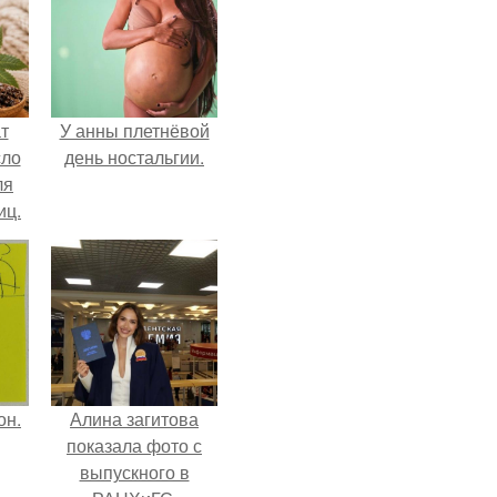
т
У анны плетнёвой
сло
день ностальгии.
ля
иц.
он.
Алина загитова
показала фото с
выпускного в