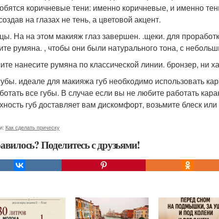
обятся коричневые тени: именно коричневые, и именно тен
создав на глазах не тень, а цветовой акцент.
цы. На на этом макияж глаз завершен. .щеки. для проработ
ите румяна. , чтобы они были натурального тона, с неболь
ите нанесите румяна по классической линии. бронзер, ни х
губы. идеале для макияжа губ необходимо использовать кар
ботать все губы. В случае если вы не любите работать кар
хность губ доставляет вам дискомфорт, возьмите блеск или
и:
Как сделать прическу
авилось? Поделитесь с друзьями!