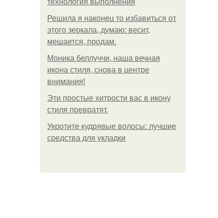
технология выполнения
Решила я наконец то избавиться от
этого зеркала, думаю: весит,
мешается, продам.
Моника беллуччи, наша вечная
икона стиля, снова в центре
внимания!
Эти простые хитрости вас в икону
стиля превратят.
Укротите кудрявые волосы: лучшие
средства для укладки