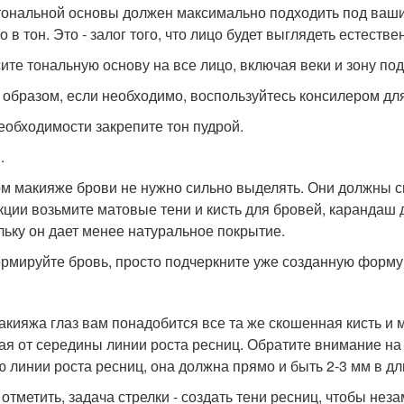
тональной основы должен максимально подходить под ваши 
о в тон. Это - залог того, что лицо будет выглядеть естестве
ите тональную основу на все лицо, включая веки и зону под
 образом, если необходимо, воспользуйтесь консилером для
еобходимости закрепите тон пудрой.
.
ом макияже брови не нужно сильно выделять. Они должны см
кции возьмите матовые тени и кисть для бровей, карандаш д
льку он дает менее натуральное покрытие.
рмируйте бровь, просто подчеркните уже созданную форму
акияжа глаз вам понадобится все та же скошенная кисть и 
ая от середины линии роста ресниц. Обратите внимание на т
ю линии роста ресниц, она должна прямо и быть 2-3 мм в дл
 отметить, задача стрелки - создать тени ресниц, чтобы нез