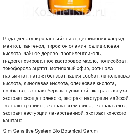
Вода, денатурированный спирт, цетримония хлорид,
ментол, пантенол, пироктон оламин, салициловая
кислота, чайное дерево, пропиленгликоль,
гидрогенезированное касторовое масло, полисобрат,
токоферола ацетат, метиловый эфир, ретинола
пальмитат, натрия бензоат, калия сорбат, линоленовая
кислота, линолевая кислота, олеиновая кислота,
сорбитол, экстракт березы пушистой, экстракт лопуха,
экстракт хвоща полевого, экстракт настурции майской,
экстракт крапивы, экстракт розмарина, экстракт алоэ,
экстракт настурции лекарственной, экстракт конского
каштана.
Sim Sensitive System Bio Botanical Serum