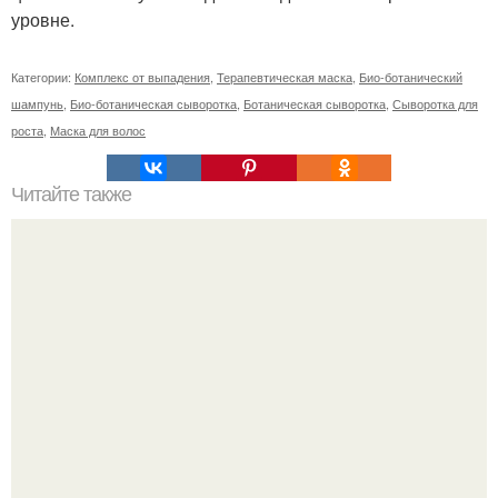
уровне.
Категории:
Комплекс от выпадения
,
Терапевтическая маска
,
Био-ботанический
шампунь
,
Био-ботаническая сыворотка
,
Ботаническая сыворотка
,
Сыворотка для
роста
,
Маска для волос
Читайте также
100 заданий на осень. 100. Планов на ОСЕНЬ