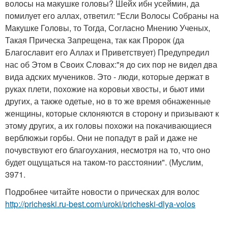
волосы на макушке головы? Шейх ибн усеймин, да
помилует его аллах, ответил: "Если Волосы Собраны на
Макушке Головы, то Тогда, Согласно Мнению Ученых,
Такая Прическа Запрещена, так как Пророк (да
Благославит его Аллах и Приветствует) Предупредил
нас об Этом в Своих Словах:"я до сих пор не видел два
вида адских мучеников. Это - люди, которые держат в
руках плети, похожие на коровьи хвосты, и бьют ими
других, а также одетые, но в то же время обнаженные
женщины, которые склоняются в сторону и призывают к
этому других, а их головы похожи на покачивающиеся
верблюжьи горбы. Они не попадут в рай и даже не
почувствуют его благоухания, несмотря на то, что оно
будет ощущаться на таком-то расстоянии". (Муслим,
3971.
Подробнее читайте новости о прическах для волос
http://pricheski.ru-best.com/uroki/pricheski-dlya-volos