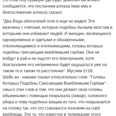
сообщается, что посланник аллаха (мир ему и
благословение аллаха) сказал:
"Два Вида обитателей огня я еще не видел! Это
мужчины с плетьми, которые подобны бычьим хвостам и
которыми они избивают людей. И женщин, являющиеся
одновременно и одетыми и обнаженными,
отклоняющимися и отклоняющими, головы которых
подобны свисающим верблюжьим горбам. Они не
войдут в рай и не ощутят его благоухания, хотя
благоухание его непременно будет ощущаться уже на
таком-то и таком-то расстоянии". Муслим 2128.
Шейх ан - навави сказал относительно слов: "Головы
Которых Подобны Свисающим Верблюжьим Горбам" -
смысл этих слов в том, что они делают свои головы
объемными с помощью покрывала (химар), головного
убора и тому подобных вещам из того, что покрывается
на голову так, что это становится похожим на горб
верблюда. Это то, что известно в толковании этого