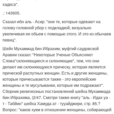
хадиса".
.: 143605.
Сказал ибн аль - Асир: "они те, которые одевают на
голову головной убор с подкладкой, визуально
увеличивая ее объем с помощью этого. И это из обычаев
певиц".
Шейх Мухаммад бин Ибрахим, муфтий саудовской
Аравии сказал: "Некоторые Ученые Объясняют
Слова"склоняющиеся и склоняющие", тем, что они
делают им склоняющуюся прическу, которая является
прической распутных женщин. Есть и другие женщины,
которые причесываются также - это европейские
женщины и те мусульманки, которые им подражают".
Сборник религиозных постановлений шейха Мухаммада
бин Ибрахима, (2/47. Смотри также книгу "аль - Идах уа -
т - Табйин" шейха Хамуда ат - тууайджири, стр. 85.?
Вопрос: "каков хукм в отношении женщины, собирающей