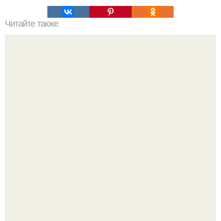
Читайте также
Макияж в стиле Victoria's Secret.
Будь грамотным! Постричься или подстричься?