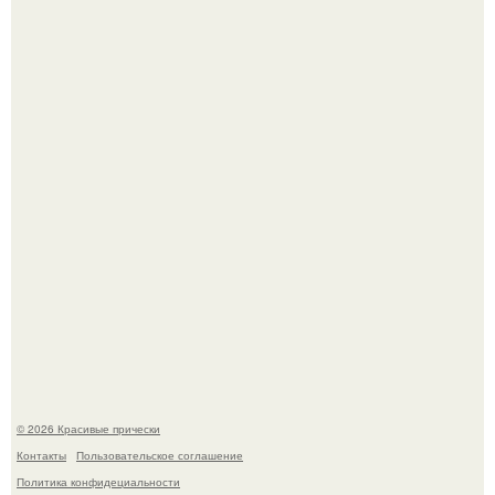
Ее величество, кстати, тоже одна из моих любимых
женских персонажей.
Борющийся с раком поджелудочной железы Евгений
Алдонин вернулся в Москву после почти года лечения в
Германии.
© 2026 Красивые прически
Контакты
Пользовательское соглашение
Политика конфидециальности