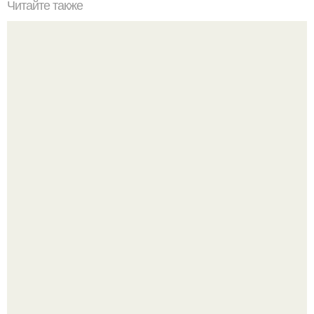
Читайте также
Ли вам короткая стрижка подойдет?
Многие держат касторовое масло дома только для волос
или ресниц.