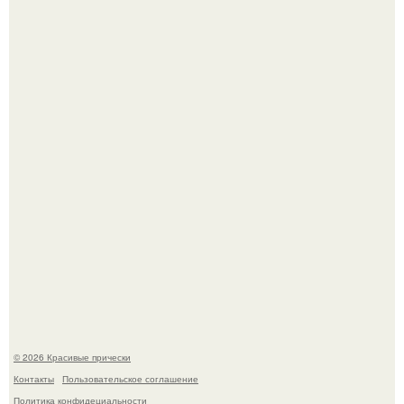
Алина загитова показала фото с выпускного в РАНХиГС.
Красивая кожа начинается не с дорогой косметики, а с
правильного ухода.
© 2026 Красивые прически
Контакты
Пользовательское соглашение
Политика конфидециальности