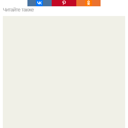
Читайте также
Челлендж 7 СЕКУНД. 7 Second Challenge - ваш друг дает
вам задание, вы должны выполнить его всего за 7
секунд.