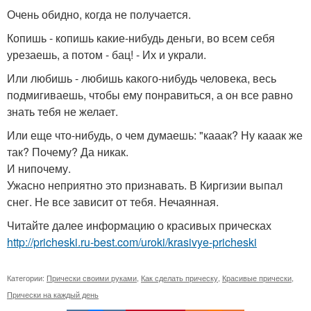
Очень обидно, когда не получается.
Копишь - копишь какие-нибудь деньги, во всем себя
урезаешь, а потом - бац! - Их и украли.
Или любишь - любишь какого-нибудь человека, весь
подмигиваешь, чтобы ему понравиться, а он все равно
знать тебя не желает.
Или еще что-нибудь, о чем думаешь: "кааак? Ну кааак же
так? Почему? Да никак.
И нипочему.
Ужасно неприятно это признавать. В Киргизии выпал
снег. Не все зависит от тебя. Нечаянная.
Читайте далее информацию о красивых прическах
http://pricheski.ru-best.com/uroki/krasivye-pricheski
Категории:
Прически своими руками
,
Как сделать прическу
,
Красивые прически
,
Прически на каждый день