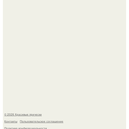
Алина загитова показала фото с выпускного в РАНХиГС.
Красивая кожа начинается не с дорогой косметики, а с
правильного ухода.
© 2026 Красивые прически
Контакты
Пользовательское соглашение
Политика конфидециальности