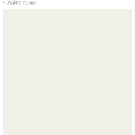
Читайте также
Как убрать желтые корни после окрашивания. С чего
начинается желтизна
Многие держат касторовое масло дома только для волос
или ресниц.