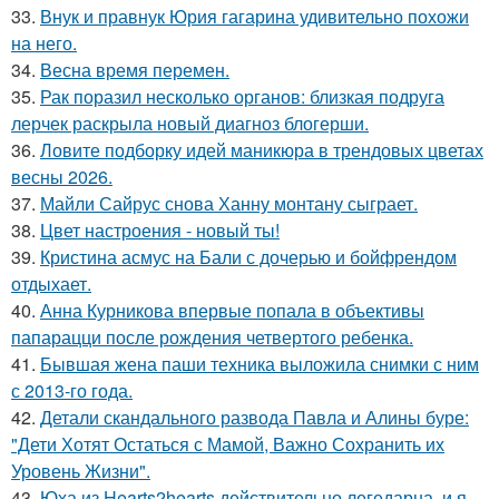
33.
Внук и правнук Юрия гагарина удивительно похожи
на него.
34.
Весна время перемен.
35.
Рак поразил несколько органов: близкая подруга
лерчек раскрыла новый диагноз блогерши.
36.
Ловите подборку идей маникюра в трендовых цветах
весны 2026.
37.
Майли Сайрус снова Ханну монтану сыграет.
38.
Цвет настроения - новый ты!
39.
Кристина асмус на Бали с дочерью и бойфрендом
отдыхает.
40.
Анна Курникова впервые попала в объективы
папарацци после рождения четвертого ребенка.
41.
Бывшая жена паши техника выложила снимки с ним
с 2013-го года.
42.
Детали скандального развода Павла и Алины буре:
"Дети Хотят Остаться с Мамой, Важно Сохранить их
Уровень Жизни".
43.
Юха из Hearts2hearts действительно легедарна, и я