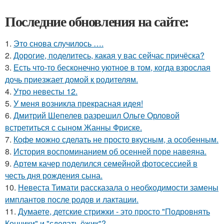
Последние обновления на сайте:
1.
Это снова случилось ….
2.
Дорогие, поделитесь, какая у вас сейчас причёска?
3.
Есть что-то бесконечно уютное в том, когда взрослая
дочь приезжает домой к родителям.
4.
Утро невесты 12.
5.
У меня возникла прекрасная идея!
6.
Дмитрий Шепелев разрешил Ольге Орловой
встретиться с сыном Жанны Фриске.
7.
Кофе можно сделать не просто вкусным, а особенным.
8.
История воспоминанием об осенней поре навеяна.
9.
Артем качер поделился семейной фотосессией в
честь дня рождения сына.
10.
Невеста Тимати рассказала о необходимости замены
имплантов после родов и лактации.
11.
Думаете, детские стрижки - это просто "Подровнять
Кончики" и "сделать ёжик"?