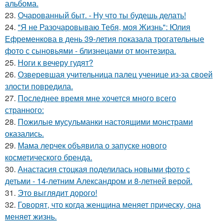
альбома.
23.
Очарованный быт. - Ну что ты будешь делать!
24.
"Я не Разочаровываю Тебя, моя Жизнь": Юлия
Ефременкова в день 39-летия показала трогательные
фото с сыновьями - близнецами от монтезира.
25.
Ноги к вечеру гудят?
26.
Озверевшая учительница палец ученице из-за своей
злости повредила.
27.
Последнее время мне хочется много всего
странного:
28.
Пожилые мусульманки настоящими монстрами
оказались.
29.
Мама лерчек объявила о запуске нового
косметического бренда.
30.
Анастасия стоцкая поделилась новыми фото с
детьми - 14-летним Александром и 8-летней верой.
31.
Это выглядит дорого!
32.
Говорят, что когда женщина меняет прическу, она
меняет жизнь.