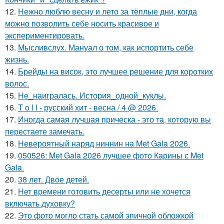
12.
Нежно люблю весну и лето за тёплые дни, когда
можно позволить себе носить красивое и
экспериментировать.
13.
Мысливслух. Мануал о том, как испортить себе
жизнь.
14.
Брейды на висок, это лучшее решение для коротких
волос.
15.
Не_наигралась. История_одной_куклы.
16.
T o l l - русский хит - весна / 4 @ 2026.
17.
Иногда самая лучшая прическа - это та, которую вы
перестаете замечать.
18.
Невероятный наряд ниннин на Met Gala 2026.
19.
050526: Met Gala 2026 лучшее фото Карины с Met
Gala.
20.
38 лет. Двое детей.
21.
Нет времени готовить десерты или не хочется
включать духовку?
22.
Это фото могло стать самой эпичной обложкой