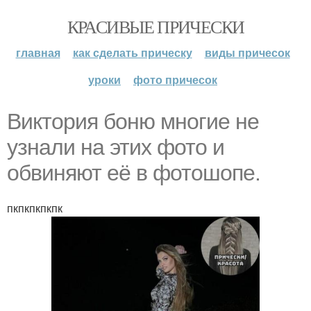
КРАСИВЫЕ ПРИЧЕСКИ
главная
как сделать прическу
виды причесок
уроки
фото причесок
Виктория боню многие не
узнали на этих фото и
обвиняют её в фотошопе.
пкпкпкпкпк