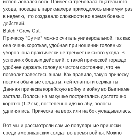
использовался воск. Прическа требовала тщательного
ухода, посещать парикмахера приходилось минимум раз
в неделю, что создавало сложности во время боевых
действий.
Butch / Crew Cut.
Прическу "Бутчи" можно считать универсальной, так как
она очень короткая, удобная при ношении головных
уборов, она практически не требует никакого ухода. В
условиях боевых действий, с такой прической гораздо
удобнее держать голову в чистом состоянии, что не
позволит завестись вшам. Как правило, такую прическу
носили обычные солдаты, лейтенанты и сержанты.
Данная прическа корейскую войну и войну во Вьетнаме
застала. Волосы на макушке постригались достаточно
коротко (1-2 см), постепенно идя ко лбу, волосы
удлинялись. Прическа на верх или на бок укладывалась.
Вот мы и рассмотрели самые популярные прически
среди американских солдат во время войны. Можно