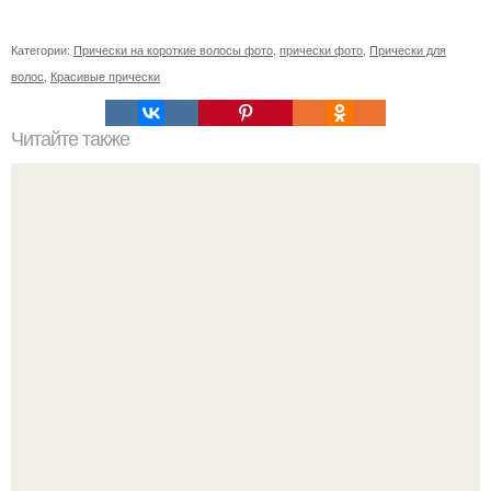
Категории:
Прически на короткие волосы фото
,
прически фото
,
Прически для
волос
,
Красивые прически
Читайте также
Схема мужской стрижки. Классическая мужская стрижка
- точная пошаговая схема выполнения: