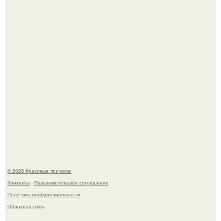
Борющийся с раком поджелудочной железы Евгений
Алдонин вернулся в Москву после почти года лечения в
Германии.
Это точно стоит заморозить!
© 2026 Красивые прически
Контакты
Пользовательское соглашение
Политика конфидециальности
Обратная связь