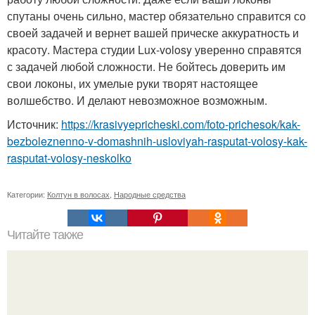
спутаны очень сильно, мастер обязательно справится со
своей задачей и вернет вашей прическе аккуратность и
красоту. Мастера студии Lux-volosy уверенно справятся
с задачей любой сложности. Не бойтесь доверить им
свои локоны, их умелые руки творят настоящее
волшебство. И делают невозможное возможным.
Источник:
https://krasivyepricheski.com/foto-prichesok/kak-
bezboleznenno-v-domashnih-usloviyah-rasputat-volosy-kak-
rasputat-volosy-neskolko
Категории:
Колтун в волосах
,
Народные средства
Читайте также