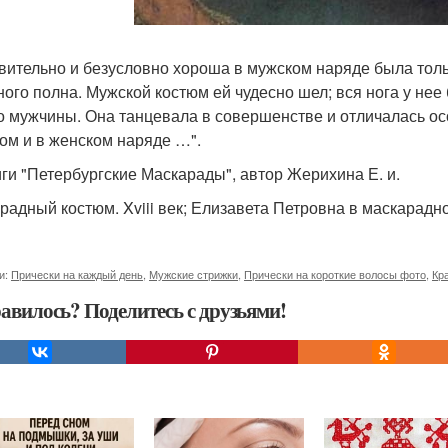
вительно и безусловно хороша в мужском наряде была толь
ного полна. Мужской костюм ей чудесно шел; вся нога у нее 
о мужчины. Она танцевала в совершенстве и отличалась осо
ом и в женском наряде …".
иги "Петербургские Маскарады", автор Жерихина Е. и.
радный костюм. Xviii век; Елизавета Петровна в маскарад
и:
Прически на каждый день
,
Мужские стрижки
,
Прически на короткие волосы фото
,
Кр
авилось? Поделитесь с друзьями!