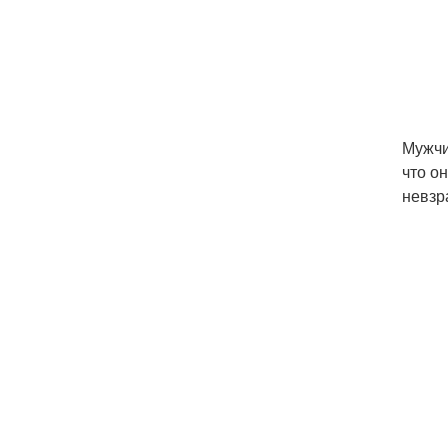
Мужчи
что о
невзр