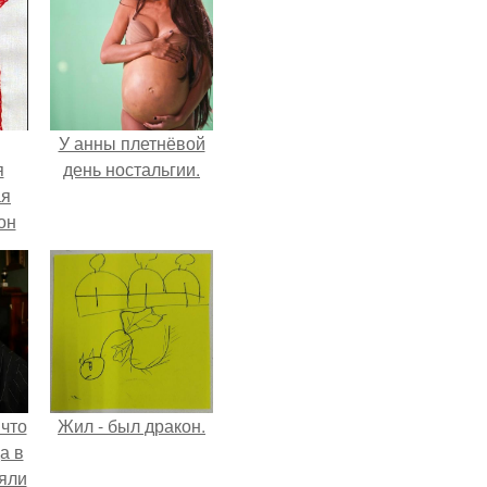
У анны плетнёвой
я
день ностальгии.
ая
он
ра.
 что
Жил - был дракон.
а в
яли