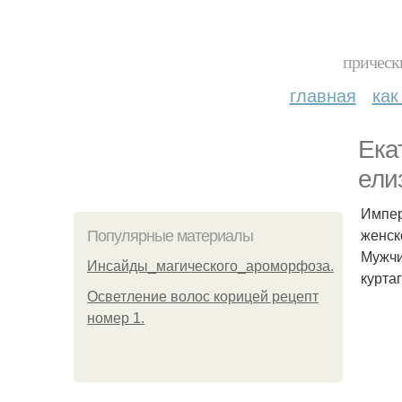
прическ
главная
как
Ека
ели
Импер
женск
Популярные материалы
Мужчи
Инсайды_магического_ароморфоза.
курта
Осветление волос корицей рецепт
номер 1.