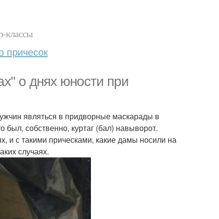
р-классы
о причесок
ах" о днях юности при
мужчин являться в придворные маскарады в
о был, собственно, куртаг (бал) навыворот.
х, и с такими прическами, какие дамы носили на
аких случаях.