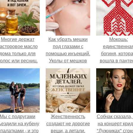
Многие держат
Как убрать мешки
Мокошь:
асторовое масло
под глазами с
единственна
дома только для
помощью инъекций.
богиня, котор
олос или ресниц.
Уколы от мешков
вошла в панте
под глазами
князя Владими
Мы с подругами
Женственность
Собчак сказала,
ъездили на кубену
создают не дорогие
на концерт крид
 палатками - и это
вещи, а детали.
"Лужниках" сгон