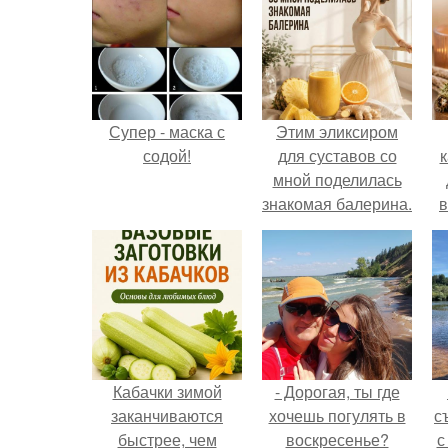
Супер - маска с
Этим эликсиром
содой!
для суставов со
к
мной поделилась
знакомая балерина.
в
Кабачки зимой
- Дорогая, ты где
заканчиваются
хочешь погулять в
с
быстрее, чем
воскресенье?
с