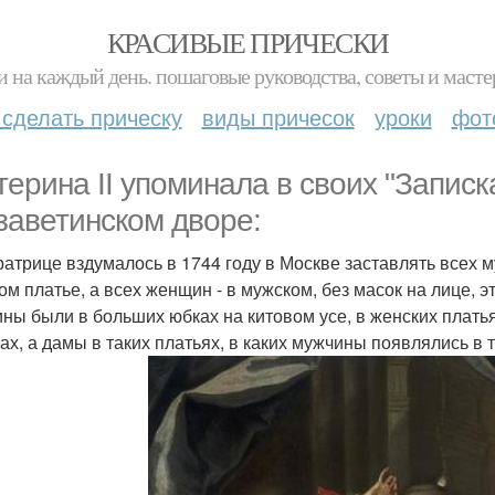
КРАСИВЫЕ ПРИЧЕСКИ
и на каждый день. пошаговые руководства, советы и масте
 сделать прическу
виды причесок
уроки
фот
терина II упоминала в своих "Записк
заветинском дворе:
атрице вздумалось в 1744 году в Москве заставлять всех 
ом платье, а всех женщин - в мужском, без масок на лице, эт
ны были в больших юбках на китовом усе, в женских платья
гах, а дамы в таких платьях, в каких мужчины появлялись в т