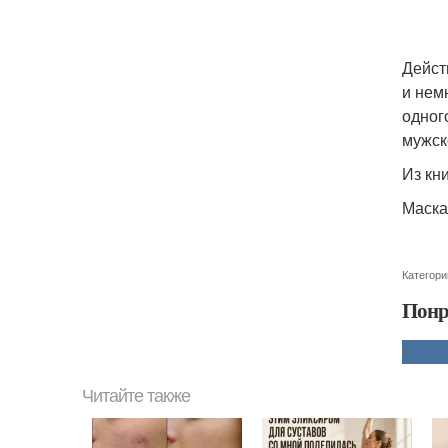
Дейст
и нем
одног
мужск
Из кн
Маска
Категори
Понр
Читайте также