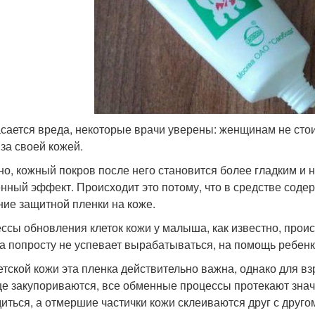
асается вреда, некоторые врачи уверены: женщинам не сто
 за своей кожей.
но, кожный покров после него становится более гладким и
нный эффект. Происходит это потому, что в средстве содер
ние защитной пленки на коже.
ссы обновления клеток кожи у малыша, как известно, проис
а попросту не успевает вырабатываться, на помощь ребенк
етской кожи эта пленка действительно важна, однако для вз
це закупориваются, все обменные процессы протекают зна
иться, а отмершие частички кожи склеиваются друг с друго