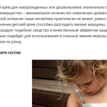
 крем для новорожденных или дошкольников значительно от
реимущество – минимальное количество химических добавок и
ной аллергии такая косметика практически не может, равно
нении детский крем способен разгладить мелкие морщины, п
Порадует подобное средство и качественным эффектом защи
ьно подойдет для использования в сильные зимние морозы 
ом на улицу.
аем состав