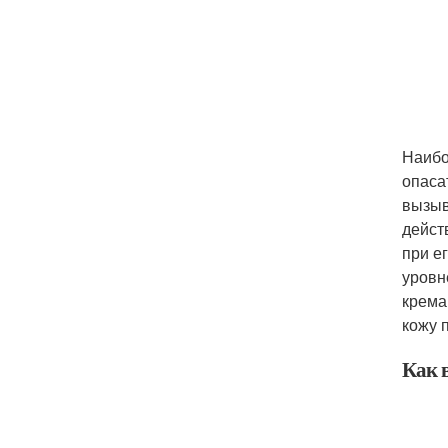
Наибо
опаса
вызыв
дейст
при е
уровн
крема
кожу 
Как 