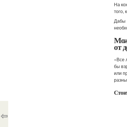
На ко
того,
Дабы 
необх
Мож
от 
«Все 
бы вз
или п
разны
Стои
⇦