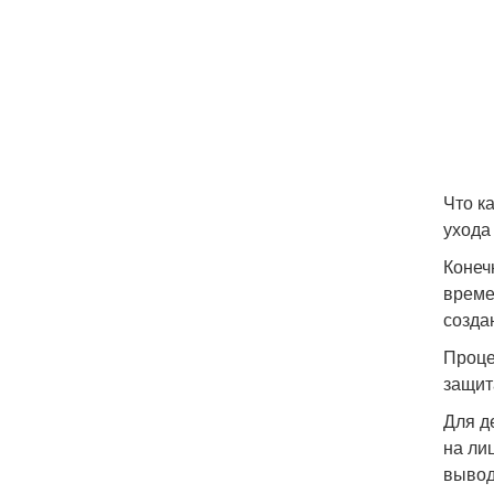
Что к
ухода
Конеч
време
созда
Проце
защит
Для д
на ли
вывод