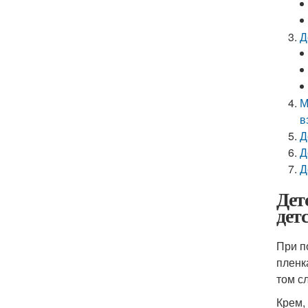
Д
М
в
Д
Д
Д
Дет
дет
При п
пленк
том с
Крем,