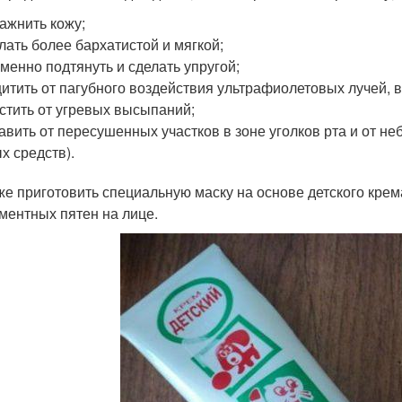
ажнить кожу;
лать более бархатистой и мягкой;
менно подтянуть и сделать упругой;
итить от пагубного воздействия ультрафиолетовых лучей, в
стить от угревых высыпаний;
авить от пересушенных участков в зоне уголков рта и от н
х средств).
же приготовить специальную маску на основе детского крема
гментных пятен на лице.