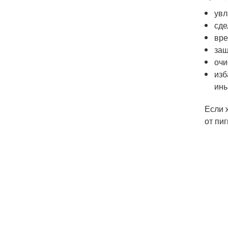
увл
сде
вре
защ
очи
изб
ины
Если 
от пи