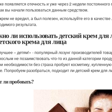
же появляется отечность и уже через 2 недели постоянного
 как вы начали пользоваться данным средством.
крем не вредил, а был полезен, используйте его в качеств
одимого результата.
но ли использовать детский крем для 
детского крема для лица
лучшее – детям!» - популярный лозунг производителей това
рослым не позаимствовать что-то из данной категории пр
ри необходимости без страха пробуют косметику, купленну
е. Попробуем разобраться, подходит ли детский крем для л
т ли пробовать?