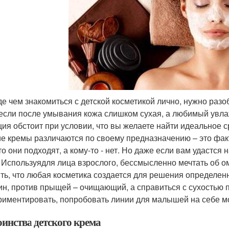
е чем знакомиться с детской косметикой лично, нужно разо
 если после умывания кожа слишком сухая, а любимый увл
ция обстоит при условии, что вы желаете найти идеальное 
ие кремы различаются по своему предназначению – это фак
о они подходят, а кому-то - нет. Но даже если вам удастся 
. Используядля лица взрослого, бессмысленно мечтать об о
ть, что любая косметика создается для решения определен
н, против прыщей – очищающий, а справиться с сухостью
риментировать, попробовать линии для малышей на себе м
оинства детского крема