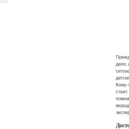
Прежд
дело,
ситуа
детск
Кому-т
стоит
помни
морщи
экспе
Дост