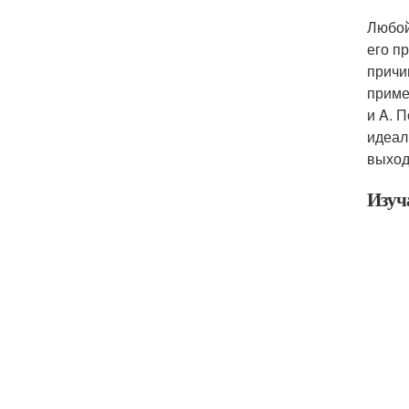
Любой
его п
причи
приме
и A. 
идеал
выход
Изуч